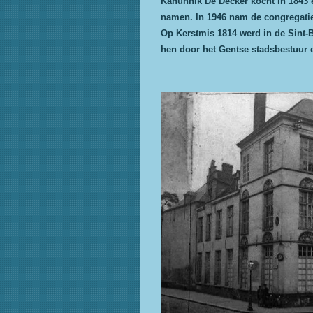
Kanunnik De Decker kocht in 1843 e
namen. In 1946 nam de congregatie 
Op Kerstmis 1814 werd in de Sint-
hen door het Gentse stadsbestuur 