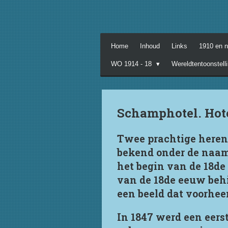
Ga
direct
naar
de
Home
Inhoud
Links
1910 en 
hoofdinhoud
WO 1914 - 18
Wereldtentoonstell
Schamphotel. Hote
Twee prachtige heren
bekend onder de naam:
het begin van de 18de
van de 18de eeuw beh
een beeld dat voorheen
In 1847 werd een eer