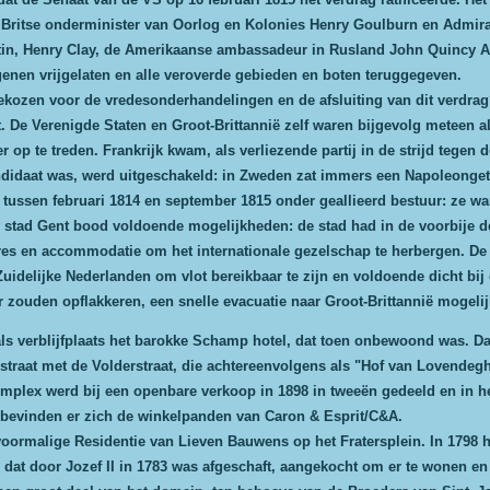
Britse onderminister van Oorlog en Kolonies Henry Goulburn en Admir
latin, Henry Clay, de Amerikaanse ambassadeur in Rusland John Quincy
enen vrijgelaten en alle veroverde gebieden en boten teruggegeven.
kozen voor de vredesonderhandelingen en de afsluiting van dit verdrag
t. De Verenigde Staten en Groot-Brittannië zelf waren bijgevolg meteen a
op te treden. Frankrijk kwam, als verliezende partij in de strijd tegen d
didaat was, werd uitgeschakeld: in Zweden zat immers een Napoleonget
tussen februari 1814 en september 1815 onder geallieerd bestuur: ze war
 stad Gent bood voldoende mogelijkheden: de stad had in de voorbije de
es en accommodatie om het internationale gezelschap te herbergen. De 
uidelijke Nederlanden om vlot bereikbaar te zijn en voldoende dicht bij
r zouden opflakkeren, een snelle evacuatie naar Groot-Brittannië mogeli
s verblijfplaats het barokke Schamp hotel, dat toen onbewoond was. Da
straat met de Volderstraat, die achtereenvolgens als "Hof van Lovende
omplex werd bij een openbare verkoop in 1898 in tweeën gedeeld en in h
bevinden er zich de winkelpanden van Caron & Esprit/C&A.
voormalige Residentie van Lieven Bauwens op het Fratersplein. In 1798
 dat door Jozef II in 1783 was afgeschaft, aangekocht om er te wonen en 