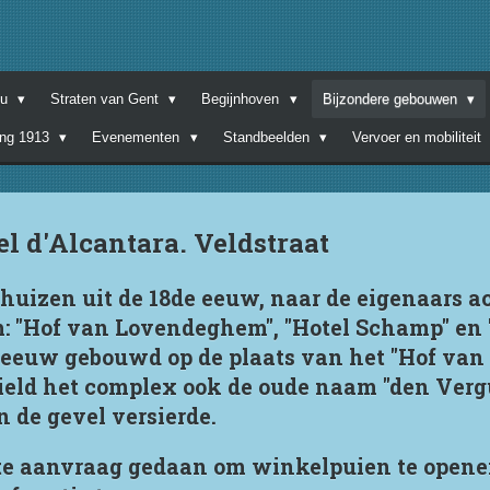
nu
Straten van Gent
Begijnhoven
Bijzondere gebouwen
ing 1913
Evenementen
Standbeelden
Vervoer en mobiliteit
l d'Alcantara. Veldstraat
huizen uit de 18de eeuw, naar de eigenaars 
 "Hof van Lovendeghem", "Hotel Schamp" en "H
 eeuw gebouwd op de plaats van het "Hof van 
ield het complex ook de oude naam "den Ver
 de gevel versierde.
ste aanvraag gedaan om winkelpuien te open