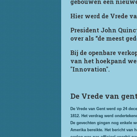
gebouwen een nieuwe 
Hier werd de Vrede va
President John Quincy
over als “de meest ge
Bij de openbare verko
van het hoekpand werd
"Innovation".
De Vrede van gen
De Vrede van Gent werd op 24 dece
1812. Het verdrag werd ondertekend
De gevechten gingen nog enkele we
Amerika bereikte. Het bericht van 
oorlog was pas officieel voorbij na