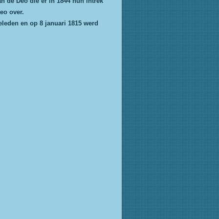
 de Deo die er in 1844 hun intrek
eo over.
leden en op 8 januari 1815 werd