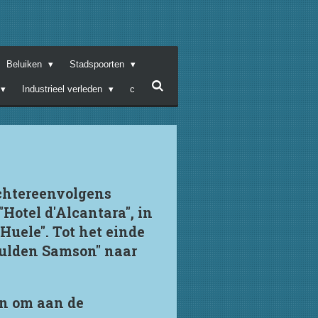
Beluiken
Stadspoorten
Industrieel verleden
c
achtereenvolgens
otel d'Alcantara", in
Huele". Tot het einde
gulden Samson" naar
en om aan de