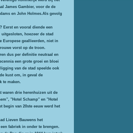
aal James Gambier, voor de de
 Adams en John Holmes.Als gevolg
? Eerst en vooral diende een
l uitgesloten, hoezeer de stad
e Europese geallieerden, niet in
rouwe vorst op de troon.
en dus per definitie neutraal en
cennia een grote groei en bloei
ligging van de stad speelde ook
 de kust om, in geval de
jk te maken.
t waren drie herenhuizen uit de
ghem", "Hotel Schamp" en "Hotel
et begin van 20ste eeuw werd het
 had Lieven Bauwens het
een fabriek in onder te brengen.