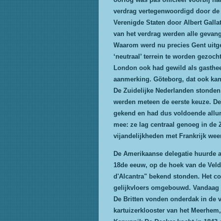
verdrag vertegenwoordigd door de 
Verenigde Staten door Albert Gal
van het verdrag werden alle gevang
Waarom werd nu precies Gent uitge
‘neutraal’ terrein te worden gezoch
London ook had gewild als gastheer 
aanmerking. Göteborg, dat ook kan
De Zuidelijke Nederlanden stonden 
werden meteen de eerste keuze. De
gekend en had dus voldoende allur
mee: ze lag centraal genoeg in de Z
vijandelijkheden met Frankrijk wee
De Amerikaanse delegatie huurde al
18de eeuw, op de hoek van de Veld
d'Alcantra" bekend stonden. Het c
gelijkvloers omgebouwd. Vandaag 
De Britten vonden onderdak in de 
kartuizerklooster van het Meerhem,