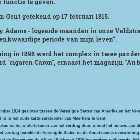
functie te geven.
n Gent getekend op 17 februari 1815.
 Adams - logeerde maanden in onze Veldstraa
denkwaardige periode van mijn leven”.
ping in 1898 werd het complex in twee panden
 "cigaren Caron", ernaast het magazijn "Au bo
t
mber 1814 gesloten tussen de Verenigde Staten van Amerika en het Vere
 in in het oude kartuizerklooster van Meerhem te Gent.
ken na het ondertekenen van het verdrag door, omdat het nieuws van de
het verdrag bereikte de Verenigde Staten na de Amerikaanse overwinning 
dat de Senaat van de VS op 16 februari 1815 het verdrag ratificeerde. Het