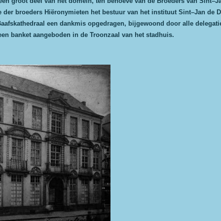
en groot deel van het domein, ten behoeve van de Broeders van Sint–Jan
der broeders Hiëronymieten het bestuur van het instituut Sint–Jan de D
Baafskathedraal een dankmis opgedragen, bijgewoond door alle delegatie
een banket aangeboden in de Troonzaal van het stadhuis.