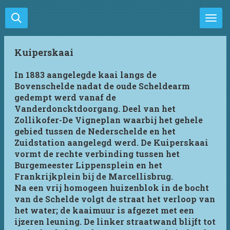
Ga
direct
naar
de
Kuiperskaai
hoofdinhoud
In 1883 aangelegde kaai langs de
Bovenschelde nadat de oude Scheldearm
gedempt werd vanaf de
Vanderdoncktdoorgang. Deel van het
Zollikofer-De Vigneplan waarbij het gehele
gebied tussen de Nederschelde en het
Zuidstation aangelegd werd. De Kuiperskaai
vormt de rechte verbinding tussen het
Burgemeester Lippensplein en het
Frankrijkplein bij de Marcellisbrug.
Na een vrij homogeen huizenblok in de bocht
van de Schelde volgt de straat het verloop van
het water; de kaaimuur is afgezet met een
ijzeren leuning. De linker straatwand blijft tot