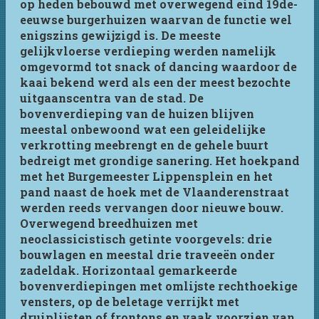
op heden bebouwd met overwegend eind 19de-
eeuwse burgerhuizen waarvan de functie wel
enigszins gewijzigd is. De meeste
gelijkvloerse verdieping werden namelijk
omgevormd tot snack of dancing waardoor de
kaai bekend werd als een der meest bezochte
uitgaanscentra van de stad. De
bovenverdieping van de huizen blijven
meestal onbewoond wat een geleidelijke
verkrotting meebrengt en de gehele buurt
bedreigt met grondige sanering. Het hoekpand
met het Burgemeester Lippensplein en het
pand naast de hoek met de Vlaanderenstraat
werden reeds vervangen door nieuwe bouw.
Overwegend breedhuizen met
neoclassicistisch getinte voorgevels: drie
bouwlagen en meestal drie traveeën onder
zadeldak. Horizontaal gemarkeerde
bovenverdiepingen met omlijste rechthoekige
vensters, op de beletage verrijkt met
druiplijsten of frontons en vaak voorzien van