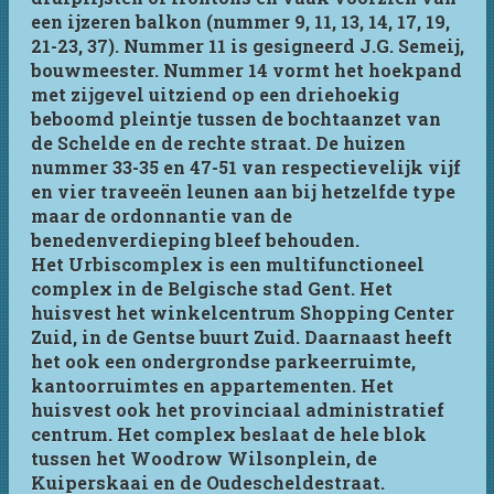
een ijzeren balkon (nummer 9, 11, 13, 14, 17, 19,
21-23, 37). Nummer 11 is gesigneerd J.G. Semeij,
bouwmeester. Nummer 14 vormt het hoekpand
met zijgevel uitziend op een driehoekig
beboomd pleintje tussen de bochtaanzet van
de Schelde en de rechte straat. De huizen
nummer 33-35 en 47-51 van respectievelijk vijf
en vier traveeën leunen aan bij hetzelfde type
maar de ordonnantie van de
benedenverdieping bleef behouden.
Het Urbiscomplex is een multifunctioneel
complex in de Belgische stad Gent. Het
huisvest het winkelcentrum Shopping Center
Zuid, in de Gentse buurt Zuid. Daarnaast heeft
het ook een ondergrondse parkeerruimte,
kantoorruimtes en appartementen. Het
huisvest ook het provinciaal administratief
centrum. Het complex beslaat de hele blok
tussen het Woodrow Wilsonplein, de
Kuiperskaai en de Oudescheldestraat.