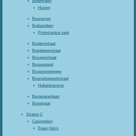
Botermarkt
Huizen
Bourgoyen
Brabantdam
Protestantse kerk
Braderijstraat
Brandweerstraat
Brouwerstraat
Brugsepoort
Brugsesteenweg
Brusselsepoortstraat
Hollainkazerne
Burggravenlaan
Burgstraat
Straten C
Casinoplein
Eigen foto's