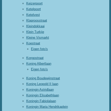
Keizerpoort
Ketelpoort
Ketelvest
Klaproosstraat
Kleindokkaai
Klein Turkije
Kleine Vismarkt
Koestraat
Eigen foto's
Kongostraat
Koning Albertlaan
Eigen foto's
Koning Boudewijnstraat
Koning Leopold II laan
Koningin Astridlaan
Koningin Elisabethlaan
Koningin Fabiolalaan
Koningin Maria Hendrikaplein