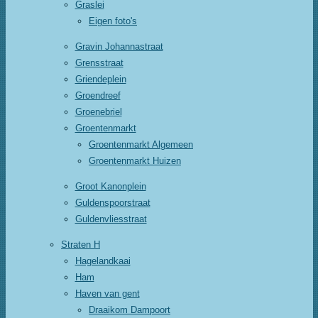
Graslei
Eigen foto's
Gravin Johannastraat
Grensstraat
Griendeplein
Groendreef
Groenebriel
Groentenmarkt
Groentenmarkt Algemeen
Groentenmarkt Huizen
Groot Kanonplein
Guldenspoorstraat
Guldenvliesstraat
Straten H
Hagelandkaai
Ham
Haven van gent
Draaikom Dampoort