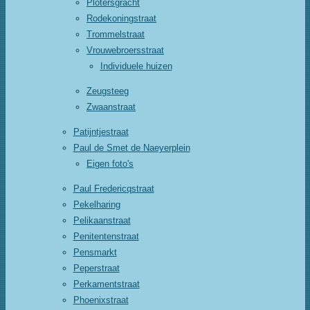
Plotersgracht
Rodekoningstraat
Trommelstraat
Vrouwebroersstraat
Individuele huizen
Zeugsteeg
Zwaanstraat
Patijntjestraat
Paul de Smet de Naeyerplein
Eigen foto's
Paul Fredericqstraat
Pekelharing
Pelikaanstraat
Penitentenstraat
Pensmarkt
Peperstraat
Perkamentstraat
Phoenixstraat