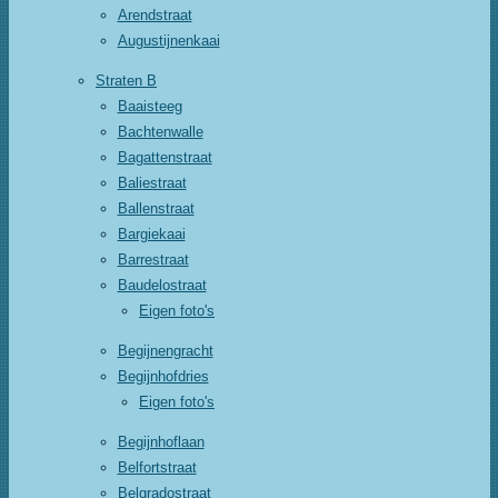
Arendstraat
Augustijnenkaai
Straten B
Baaisteeg
Bachtenwalle
Bagattenstraat
Baliestraat
Ballenstraat
Bargiekaai
Barrestraat
Baudelostraat
Eigen foto's
Begijnengracht
Begijnhofdries
Eigen foto's
Begijnhoflaan
Belfortstraat
Belgradostraat