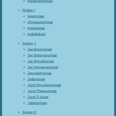
Huidevetterskaai
Straten I
Iepenstraat
IJkmeesterstraat
Ingelandgat
Isabellakaai
Straten J
Jacobijnenstraat
Jan Botermanstraat
Jan Breydelstraat
Jan Verspeyenstraat
Jerusalemstraat
Jodenstraat
Jozef Kluyskensstraat
Jozef Plateaustraat
Jozef II straat
Jubileumlaan
Straten K