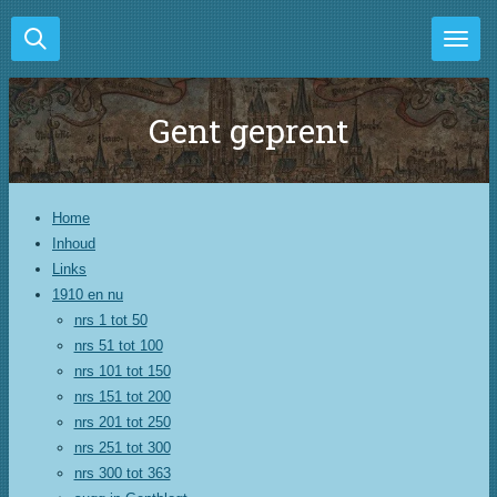
Ga
direct
naar
de
Gent geprent
hoofdinhoud
Home
Inhoud
Links
1910 en nu
nrs 1 tot 50
nrs 51 tot 100
nrs 101 tot 150
nrs 151 tot 200
nrs 201 tot 250
nrs 251 tot 300
nrs 300 tot 363