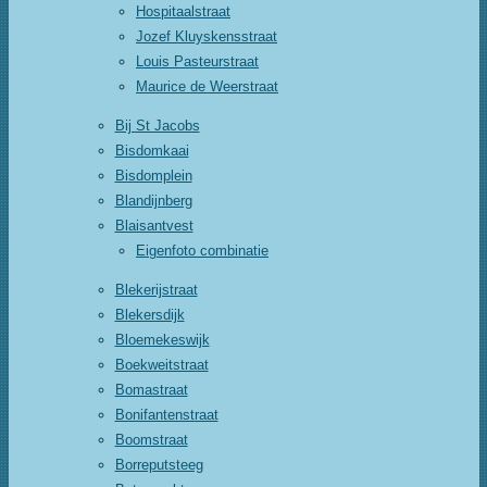
Hospitaalstraat
Jozef Kluyskensstraat
Louis Pasteurstraat
Maurice de Weerstraat
Bij St Jacobs
Bisdomkaai
Bisdomplein
Blandijnberg
Blaisantvest
Eigenfoto combinatie
Blekerijstraat
Blekersdijk
Bloemekeswijk
Boekweitstraat
Bomastraat
Bonifantenstraat
Boomstraat
Borreputsteeg