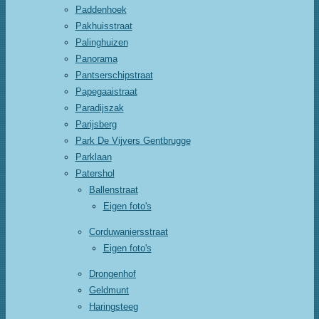
Paddenhoek
Pakhuisstraat
Palinghuizen
Panorama
Pantserschipstraat
Papegaaistraat
Paradijszak
Parijsberg
Park De Vijvers Gentbrugge
Parklaan
Patershol
Ballenstraat
Eigen foto's
Corduwaniersstraat
Eigen foto's
Drongenhof
Geldmunt
Haringsteeg