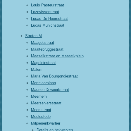
Louis Pasteurstraat
Lozevisserstraat
Lucas De Heerestraat
Lucas Munichstraat
Straten M
Maagdestraat
Maaltebruggestraat
Maaseikstraat en Maaseikplein
Mageleinstraat
Malem
Maria Van Bourgondiestraat
Martelaarslaan
Maurice Deweertstraat
Meerhem
Meerseniersstraat
Meersstraat
Meulestede
Miljoenenkwartier
Details en hekwerken