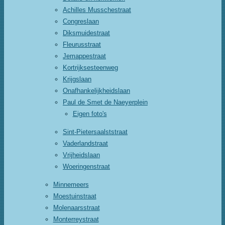
Achilles Musschestraat
Congreslaan
Diksmuidestraat
Fleurusstraat
Jemappestraat
Kortrijksesteenweg
Krijgslaan
Onafhankelijkheidslaan
Paul de Smet de Naeyerplein
Eigen foto's
Sint-Pietersaalststraat
Vaderlandstraat
Vrijheidslaan
Woeringenstraat
Minnemeers
Moestuinstraat
Molenaarsstraat
Monterreystraat