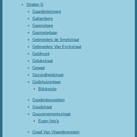
Straten G
Gaardeniersweg
Galgenberg
Garensteeg
Gasmeterlaan
Gebroeders de Smetstraat
Gebroeders Van Eyckstraat
Geldmunt
Gelukstraat
Gewad
Gezondheidstraat
Godshuizenlaan
Bijlokesite
Goudenleeuwplein
Goudstraat
Gouvernementsstraat
Eigen foto's
Graaf Van Vlaanderenplein