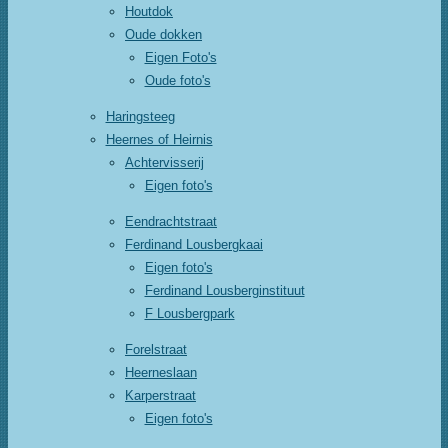
Houtdok
Oude dokken
Eigen Foto's
Oude foto's
Haringsteeg
Heernes of Heirnis
Achtervisserij
Eigen foto's
Eendrachtstraat
Ferdinand Lousbergkaai
Eigen foto's
Ferdinand Lousberginstituut
F Lousbergpark
Forelstraat
Heerneslaan
Karperstraat
Eigen foto's