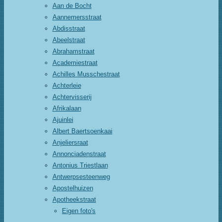
Aan de Bocht
Aannemersstraat
Abdisstraat
Abeelstraat
Abrahamstraat
Academiestraat
Achilles Musschestraat
Achterleie
Achtervisserij
Afrikalaan
Ajuinlei
Albert Baertsoenkaai
Anjeliersraat
Annonciadenstraat
Antonius Triestlaan
Antwerpsesteenweg
Apostelhuizen
Apotheekstraat
Eigen foto's