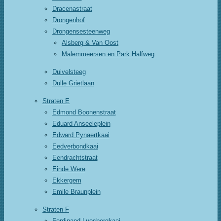
Dracenastraat
Drongenhof
Drongensesteenweg
Alsberg & Van Oost
Malemmeersen en Park Halfweg
Duivelsteeg
Dulle Grietlaan
Straten E
Edmond Boonenstraat
Eduard Anseeleplein
Edward Pynaertkaai
Eedverbondkaai
Eendrachtstraat
Einde Were
Ekkergem
Emile Braunplein
Straten F
Ferdinand Luosbergkaai