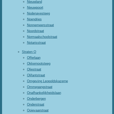
Nieuwland
Nieuwpoort
Nodenayesteeg
Noendries
Nonnemeersstraat
Noordstraat
Normaalschoolstraat
Notarisstraat
Straten O
Offerlaan
Okkernootsteeg
Oliestraat
Olifantstraat
Omgeving Leopoldskazerne
Ommegangstraat
Onafhankelijkheidslaan
Onderbergen
Onderstraat
Ooievaarstraat