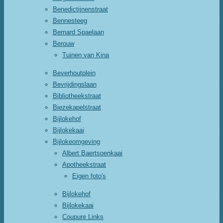
Benedictijnenstraat
Bennesteeg
Bernard Spaelaan
Berouw
Tuinen van Kina
Beverhoutplein
Bevrijdingslaan
Bibliotheekstraat
Biezekapelstraat
Bijlokehof
Bijlokekaai
Bijlokeomgeving
Albert Baertsoenkaai
Apotheekstraat
Eigen foto's
Bijlokehof
Bijlokekaai
Coupure Links