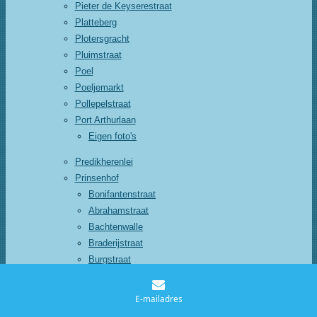
Pieter de Keyserestraat
Platteberg
Plotersgracht
Pluimstraat
Poel
Poeljemarkt
Pollepelstraat
Port Arthurlaan
Eigen foto's
Predikherenlei
Prinsenhof
Bonifantenstraat
Abrahamstraat
Bachtenwalle
Braderijstraat
Burgstraat
Eigen foto's
Huizen
E-mailadres