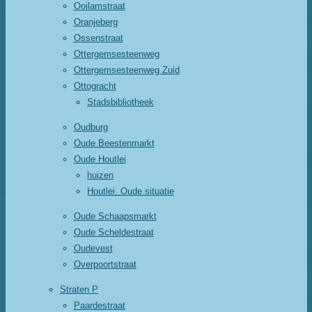
Ooilamstraat
Oranjeberg
Ossenstraat
Ottergemsesteenweg
Ottergemsesteenweg Zuid
Ottogracht
Stadsbibliotheek
Oudburg
Oude Beestenmarkt
Oude Houtlei
huizen
Houtlei. Oude situatie
Oude Schaapsmarkt
Oude Scheldestraat
Oudevest
Overpoortstraat
Straten P
Paardestraat