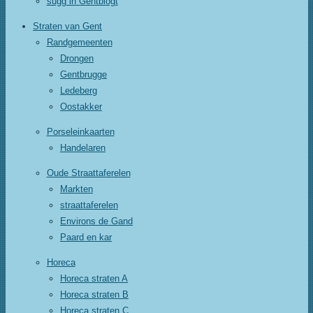
sugg in Gentblogt
Straten van Gent
Randgemeenten
Drongen
Gentbrugge
Ledeberg
Oostakker
Porseleinkaarten
Handelaren
Oude Straattaferelen
Markten
straattaferelen
Environs de Gand
Paard en kar
Horeca
Horeca straten A
Horeca straten B
Horeca straten C