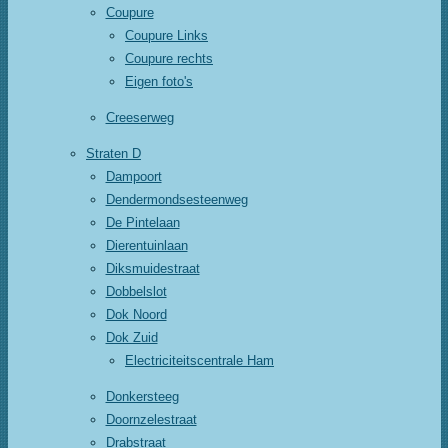
Coupure
Coupure Links
Coupure rechts
Eigen foto's
Creeserweg
Straten D
Dampoort
Dendermondsesteenweg
De Pintelaan
Dierentuinlaan
Diksmuidestraat
Dobbelslot
Dok Noord
Dok Zuid
Electriciteitscentrale Ham
Donkersteeg
Doornzelestraat
Drabstraat