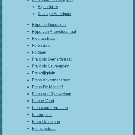
Eigen foto's
Koningin Astridpark
Filips de Goedekaai
Filips van Arteveldestraat
Fleurusstraat
Forelstraat
Fortlaan
François Bernardstraat
Francois Laurentplein
Frankrijkplein
Frans Ackermanstraat
Frans De Mildreef
Frans van Ryhovelaan
Franse Vaart
Fransisco Ferrerlaan
Fratersplein
Frere Orbanlaan
Fuchsiastraat