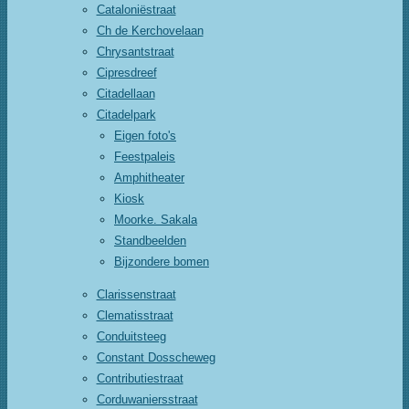
Cataloniëstraat
Ch de Kerchovelaan
Chrysantstraat
Cipresdreef
Citadellaan
Citadelpark
Eigen foto's
Feestpaleis
Amphitheater
Kiosk
Moorke. Sakala
Standbeelden
Bijzondere bomen
Clarissenstraat
Clematisstraat
Conduitsteeg
Constant Dosscheweg
Contributiestraat
Corduwaniersstraat