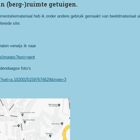
n (berg-)ruimte getuigen.
mentatiemateriaal heb ik onder andere gebruik gemaakt van beeldmateriaal uit
breide site:
aten verwijs ik naar
be/images?text=gent
edendaagse foto’s
t/?set=a.10200251597674629&type=3