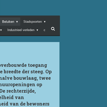
Beluiken
Stadspoorten
Industrieel verleden
c
 overbouwde toegang
 breedte der steeg. Op
 halve bouwlaag, twee
 muuropeningen op
De rechterzijde,
elheid van
heid van de bewoners