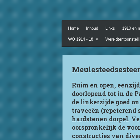
Ga
direct
naar
de
Home
Inhoud
Links
1910 en 
hoofdinhoud
WO 1914 - 18
Wereldtentoonstell
Meulesteedsestee
Ruim en open, eenzijd
doorlopend tot in de P
de linkerzijde goed 
traveeën (repeterend
hardstenen dorpel. Ve
oorspronkelijk de voo
constructies van dive