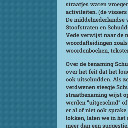
straatjes waren vroeger
activiteiten. (de visser
De middelnederlandse w
Stoofstraten en Schudd
Vede verwijst naar de m
woordafleidingen zoals 
woordenboeken, teksten
Over de benaming Schud
over het feit dat het l
ook uitschudden. Als ze
verdwenen steegje Schu
straatbenaming wijst op 
werden “uitgeschud” of
er al of niet ook sprak
lokken, laten we in het
meer dan een suggestie.