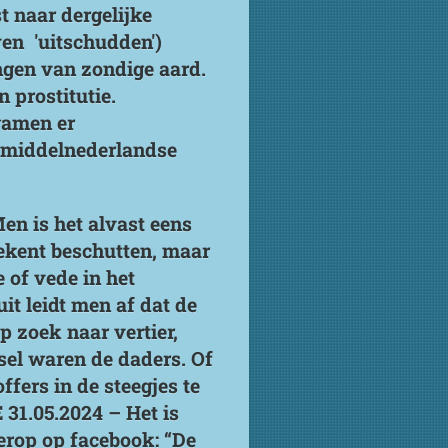
t naar dergelijke
ven 'uitschudden')
gen van zondige aard.
 prostitutie.
wamen er
in middelnederlandse
n is het alvast eens
tekent beschutten, maar
 of vede in het
t leidt men af dat de
p zoek naar vertier,
sel waren de daders. Of
fers in de steegjes te
31.05.2024 – Het is
erop op facebook: “De