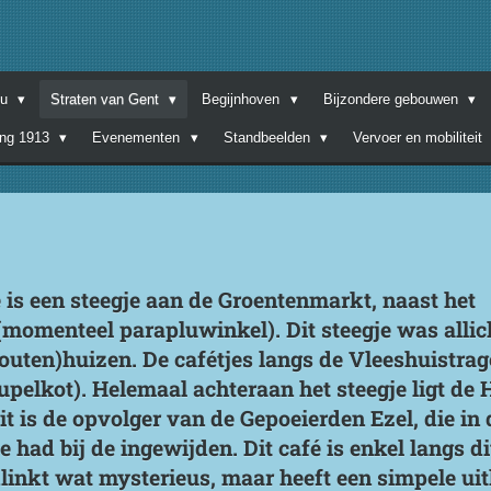
nu
Straten van Gent
Begijnhoven
Bijzondere gebouwen
ing 1913
Evenementen
Standbeelden
Vervoer en mobiliteit
 is een steegje aan de Groentenmarkt, naast het
(momenteel parapluwinkel). Dit steegje was allic
uten)huizen. De cafétjes langs de Vleeshuistrag
eupelkot). Helemaal achteraan het steegje ligt de 
 is de opvolger van de Gepoeierden Ezel, die in d
 had bij de ingewijden. Dit café is enkel langs di
linkt wat mysterieus, maar heeft een simpele uitl