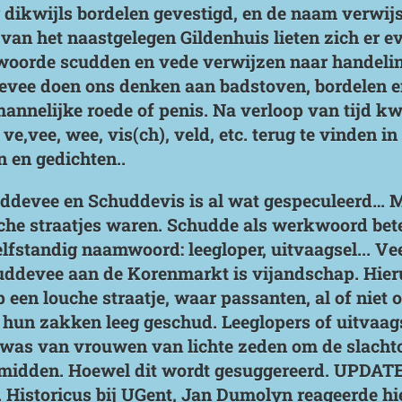
 dikwijls bordelen gevestigd, en de naam verwijs
s van het naastgelegen Gildenhuis lieten zich er e
oorde scudden en vede verwijzen naar handelin
evee doen ons denken aan badstoven, bordelen en
annelijke roede of penis. Na verloop van tijd k
ve,vee, wee, vis(ch), veld, etc. terug te vinden 
 en gedichten..
devee en Schuddevis is al wat gespeculeerd… Me
ouche straatjes waren. Schudde als werkwoord be
lfstandig naamwoord: leegloper, uitvaagsel... Vee
ddevee aan de Korenmarkt is vijandschap. Hierui
een louche straatje, waar passanten, al of niet o
 hun zakken leeg geschud. Leeglopers of uitvaag
e was van vrouwen van lichte zeden om de slachtof
 midden. Hoewel dit wordt gesuggereerd. UPDATE 
 Historicus bij UGent, Jan Dumolyn reageerde hi