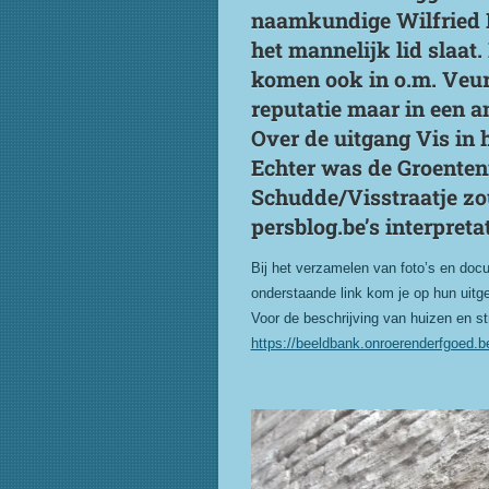
naamkundige Wilfried Be
het mannelijk lid slaat.
komen ook in o.m. Veurn
reputatie maar in een an
Over de uitgang Vis in 
Echter was de Groenten
Schudde/Visstraatje zou 
persblog.be’s interpretat
Bij het verzamelen van foto’s en docu
onderstaande link kom je op hun uitge
Voor de beschrijving van huizen en str
https://beeldbank.onroerenderfgoed.