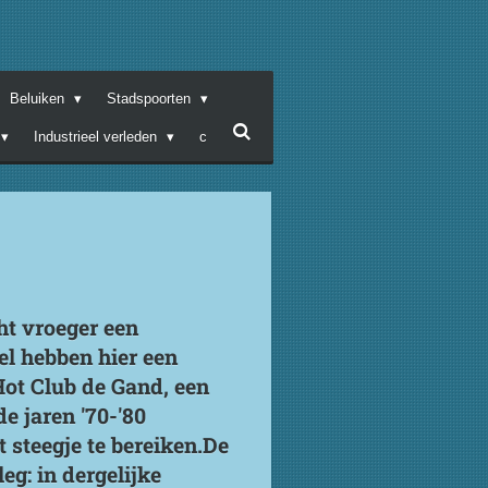
Beluiken
Stadspoorten
Industrieel verleden
c
ht vroeger een
el hebben hier een
Hot Club de Gand, een
e jaren '70-'80
t steegje te bereiken.De
eg: in dergelijke