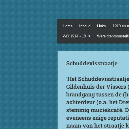
Ga
direct
naar
de
Home
Inhoud
Links
1910 en 
hoofdinhoud
WO 1914 - 18
Wereldtentoonstell
Schuddevisstraatje
'Het Schuddevisstraatje
Gildenhuis der Vissers 
brandgang tussen de (ho
achterdeur (o.a. het Dr
stemmig muziekcafé. Dit
eveneens enige reputatie
naam van het straatje k