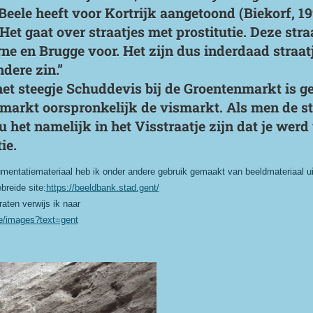
ele heeft voor Kortrijk aangetoond (Biekorf, 19
 Het gaat over straatjes met prostitutie. Deze st
e en Brugge voor. Het zijn dus inderdaad straat
dere zin.”
het steegje Schuddevis bij de Groentenmarkt is 
markt oorspronkelijk de vismarkt. Als men de st
het namelijk in het Visstraatje zijn dat je werd 
ie.
mentatiemateriaal heb ik onder andere gebruik gemaakt van beeldmateriaal uit
breide site:
https://beeldbank.stad.gent/
aten verwijs ik naar
be/images?text=gent