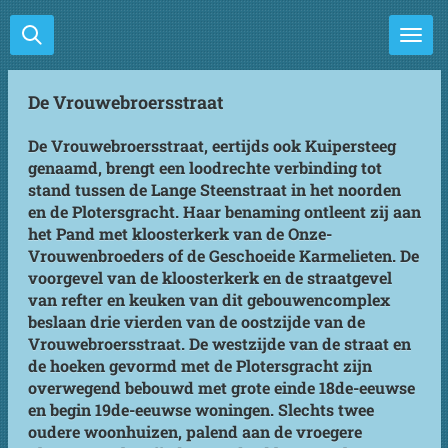
Ga
direct
naar
de
De Vrouwebroersstraat
hoofdinhoud
De Vrouwebroersstraat, eertijds ook Kuipersteeg
genaamd, brengt een loodrechte verbinding tot
stand tussen de Lange Steenstraat in het noorden
en de Plotersgracht. Haar benaming ontleent zij aan
het Pand met kloosterkerk van de Onze-
Vrouwenbroeders of de Geschoeide Karmelieten. De
voorgevel van de kloosterkerk en de straatgevel
van refter en keuken van dit gebouwencomplex
beslaan drie vierden van de oostzijde van de
Vrouwebroersstraat. De westzijde van de straat en
de hoeken gevormd met de Plotersgracht zijn
overwegend bebouwd met grote einde 18de-eeuwse
en begin 19de-eeuwse woningen. Slechts twee
oudere woonhuizen, palend aan de vroegere