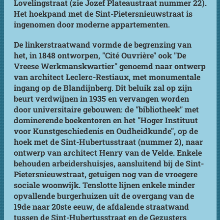
Lovelingstraat (zie Jozef Plateaustraat nummer 22).
Het hoekpand met de Sint-Pietersnieuwstraat is
ingenomen door moderne appartementen.
De linkerstraatwand vormde de begrenzing van
het, in 1848 ontworpen, "Cité Ouvrière" ook "De
Vreese Werkmanskwartier" genoemd naar ontwerp
van architect Leclerc-Restiaux, met monumentale
ingang op de Blandijnberg. Dit beluik zal op zijn
beurt verdwijnen in 1935 en vervangen worden
door universitaire gebouwen: de "bibliotheek" met
dominerende boekentoren en het "Hoger Instituut
voor Kunstgeschiedenis en Oudheidkunde", op de
hoek met de Sint-Hubertusstraat (nummer 2), naar
ontwerp van architect Henry van de Velde. Enkele
behouden arbeidershuisjes, aansluitend bij de Sint-
Pietersnieuwstraat, getuigen nog van de vroegere
sociale woonwijk. Tenslotte lijnen enkele minder
opvallende burgerhuizen uit de overgang van de
19de naar 20ste eeuw, de afdalende straatwand
tussen de Sint-Hubertusstraat en de Gezusters