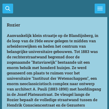
Ga
direct
naar
de
Rozier
hoofdinhoud
Aanvankelijk klein straatje op de Blandijnberg, in
de loop van de 19de eeuw gelegen te midden van
arbeiderswijken en heden het centrum van
belangrijke universitaire gebouwen. Tot 1883 was
de rechterstraatwand begrensd door de
zogenaamde "Bataviawijk" bestaande uit een
enorm beluik met honderd huisjes. Ze werd
gesaneerd om plaats te ruimen voor het
universitaire "Instituut der Wetenschappen", een
enorm neoclassicistisch complex naar ontwerp
van architect A. Pauli (1883-1890) met hoofdingang
in de Jozef Plateaustraat. De vleugel langs de
Rozier bepaalt de volledige straatwand tussen de
Hendrik Consciencestraat en de Gezusters