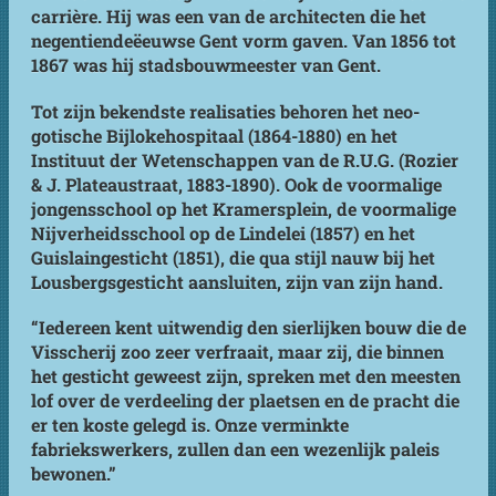
carrière. Hij was een van de architecten die het
negentiendeëeuwse Gent vorm gaven. Van 1856 tot
1867 was hij stadsbouwmeester van Gent.
Tot zijn bekendste realisaties behoren het neo-
gotische Bijlokehospitaal (1864-1880) en het
Instituut der Wetenschappen van de R.U.G. (Rozier
& J. Plateaustraat, 1883-1890). Ook de voormalige
jongensschool op het Kramersplein, de voormalige
Nijverheidsschool op de Lindelei (1857) en het
Guislaingesticht (1851), die qua stijl nauw bij het
Lousbergsgesticht aansluiten, zijn van zijn hand.
“Iedereen kent uitwendig den sierlijken bouw die de
Visscherij zoo zeer verfraait, maar zij, die binnen
het gesticht geweest zijn, spreken met den meesten
lof over de verdeeling der plaetsen en de pracht die
er ten koste gelegd is. Onze verminkte
fabriekswerkers, zullen dan een wezenlijk paleis
bewonen.”