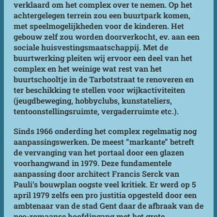
verklaard om het complex over te nemen. Op het
achtergelegen terrein zou een buurtpark komen,
met speelmogelijkheden voor de kinderen. Het
gebouw zelf zou worden doorverkocht, ev. aan een
sociale huisvestingsmaatschappij. Met de
buurtwerking pleiten wij ervoor een deel van het
complex en het weinige wat rest van het
buurtschooltje in de Tarbotstraat te renoveren en
ter beschikking te stellen voor wijkactiviteiten
(jeugdbeweging, hobbyclubs, kunstateliers,
tentoonstellingsruimte, vergaderruimte etc.).
Sinds 1966 onderding het complex regelmatig nog
aanpassingswerken. De meest “markante” betreft
de vervanging van het portaal door een glazen
voorhangwand in 1979. Deze fundamentele
aanpassing door architect Francis Serck van
Pauli’s bouwplan oogste veel kritiek. Er werd op 5
april 1979 zelfs een pro justitia opgesteld door een
ambtenaar van de stad Gent daar de afbraak van de
neo-romaanse hoofdingang met het grote