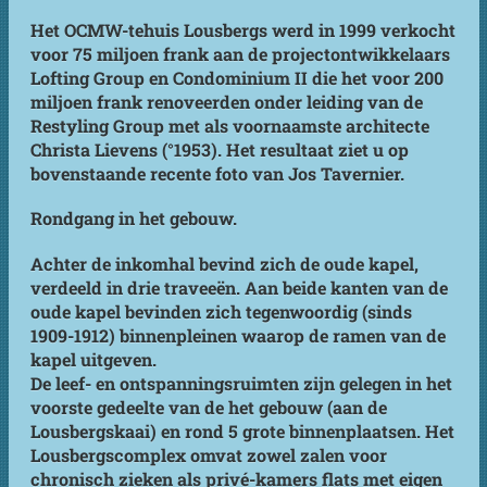
Het OCMW-tehuis Lousbergs werd in 1999 verkocht
voor 75 miljoen frank aan de projectontwikkelaars
Lofting Group en Condominium II die het voor 200
miljoen frank renoveerden onder leiding van de
Restyling Group met als voornaamste architecte
Christa Lievens (°1953). Het resultaat ziet u op
bovenstaande recente foto van Jos Tavernier.
Rondgang in het gebouw.
Achter de inkomhal bevind zich de oude kapel,
verdeeld in drie traveeën. Aan beide kanten van de
oude kapel bevinden zich tegenwoordig (sinds
1909-1912) binnenpleinen waarop de ramen van de
kapel uitgeven.
De leef- en ontspanningsruimten zijn gelegen in het
voorste gedeelte van de het gebouw (aan de
Lousbergskaai) en rond 5 grote binnenplaatsen. Het
Lousbergscomplex omvat zowel zalen voor
chronisch zieken als privé-kamers flats met eigen