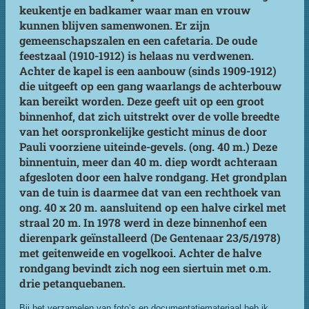
keukentje en badkamer waar man en vrouw
kunnen blijven samenwonen. Er zijn
gemeenschapszalen en een cafetaria. De oude
feestzaal (1910-1912) is helaas nu verdwenen.
Achter de kapel is een aanbouw (sinds 1909-1912)
die uitgeeft op een gang waarlangs de achterbouw
kan bereikt worden. Deze geeft uit op een groot
binnenhof, dat zich uitstrekt over de volle breedte
van het oorspronkelijke gesticht minus de door
Pauli voorziene uiteinde-gevels. (ong. 40 m.) Deze
binnentuin, meer dan 40 m. diep wordt achteraan
afgesloten door een halve rondgang. Het grondplan
van de tuin is daarmee dat van een rechthoek van
ong. 40 x 20 m. aansluitend op een halve cirkel met
straal 20 m. In 1978 werd in deze binnenhof een
dierenpark geïnstalleerd (De Gentenaar 23/5/1978)
met geitenweide en vogelkooi. Achter de halve
rondgang bevindt zich nog een siertuin met o.m.
drie petanquebanen.
Bij het verzamelen van foto’s en documentatiemateriaal heb ik