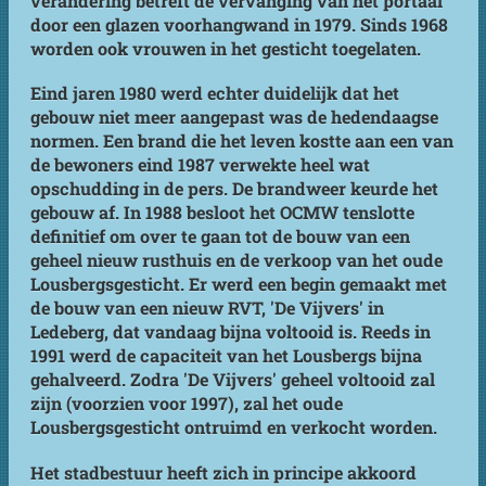
verandering betreft de vervanging van het portaal
door een glazen voorhangwand in 1979. Sinds 1968
worden ook vrouwen in het gesticht toegelaten.
Eind jaren 1980 werd echter duidelijk dat het
gebouw niet meer aangepast was de hedendaagse
normen. Een brand die het leven kostte aan een van
de bewoners eind 1987 verwekte heel wat
opschudding in de pers. De brandweer keurde het
gebouw af. In 1988 besloot het OCMW tenslotte
definitief om over te gaan tot de bouw van een
geheel nieuw rusthuis en de verkoop van het oude
Lousbergsgesticht. Er werd een begin gemaakt met
de bouw van een nieuw RVT, 'De Vijvers' in
Ledeberg, dat vandaag bijna voltooid is. Reeds in
1991 werd de capaciteit van het Lousbergs bijna
gehalveerd. Zodra 'De Vijvers' geheel voltooid zal
zijn (voorzien voor 1997), zal het oude
Lousbergsgesticht ontruimd en verkocht worden.
Het stadbestuur heeft zich in principe akkoord