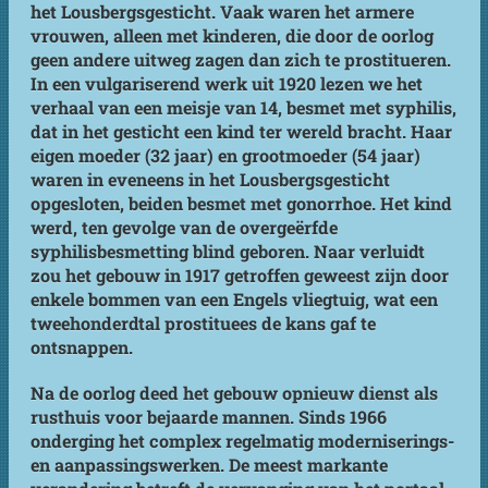
het Lousbergsgesticht. Vaak waren het armere
vrouwen, alleen met kinderen, die door de oorlog
geen andere uitweg zagen dan zich te prostitueren.
In een vulgariserend werk uit 1920 lezen we het
verhaal van een meisje van 14, besmet met syphilis,
dat in het gesticht een kind ter wereld bracht. Haar
eigen moeder (32 jaar) en grootmoeder (54 jaar)
waren in eveneens in het Lousbergsgesticht
opgesloten, beiden besmet met gonorrhoe. Het kind
werd, ten gevolge van de overgeërfde
syphilisbesmetting blind geboren. Naar verluidt
zou het gebouw in 1917 getroffen geweest zijn door
enkele bommen van een Engels vliegtuig, wat een
tweehonderdtal prostituees de kans gaf te
ontsnappen.
Na de oorlog deed het gebouw opnieuw dienst als
rusthuis voor bejaarde mannen. Sinds 1966
onderging het complex regelmatig moderniserings-
en aanpassingswerken. De meest markante