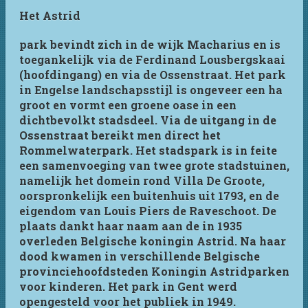
Het Astrid
park bevindt zich in de wijk Macharius en is
toegankelijk via de Ferdinand Lousbergskaai
(hoofdingang) en via de Ossenstraat. Het park
in Engelse landschapsstijl is ongeveer een ha
groot en vormt een groene oase in een
dichtbevolkt stadsdeel. Via de uitgang in de
Ossenstraat bereikt men direct het
Rommelwaterpark. Het stadspark is in feite
een samenvoeging van twee grote stadstuinen,
namelijk het domein rond Villa De Groote,
oorspronkelijk een buitenhuis uit 1793, en de
eigendom van Louis Piers de Raveschoot. De
plaats dankt haar naam aan de in 1935
overleden Belgische koningin Astrid. Na haar
dood kwamen in verschillende Belgische
provinciehoofdsteden Koningin Astridparken
voor kinderen. Het park in Gent werd
opengesteld voor het publiek in 1949.