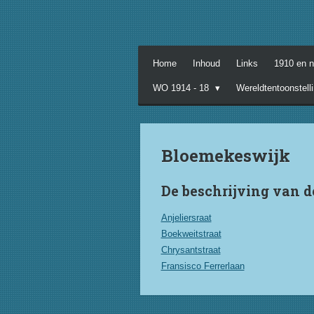
Ga
direct
naar
de
Home
Inhoud
Links
1910 en 
hoofdinhoud
WO 1914 - 18
Wereldtentoonstell
Bloemekeswijk
De beschrijving van d
Anjeliersraat
Boekweitstraat
Chrysantstraat
Fransisco Ferrerlaan