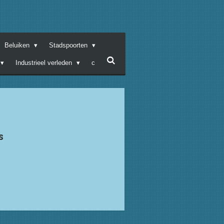
Beluiken
Stadspoorten
Industrieel verleden
c
s