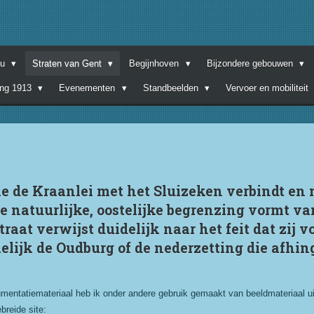
nu
Straten van Gent
Begijnhoven
Bijzondere gebouwen
ing 1913
Evenementen
Standbeelden
Vervoer en mobiliteit
ie de Kraanlei met het Sluizeken verbindt en 
de natuurlijke, oostelijke begrenzing vormt va
aat verwijst duidelijk naar het feit dat zij 
elijk de Oudburg of de nederzetting die afhin
mentatiemateriaal heb ik onder andere gebruik gemaakt van beeldmateriaal uit
breide site: