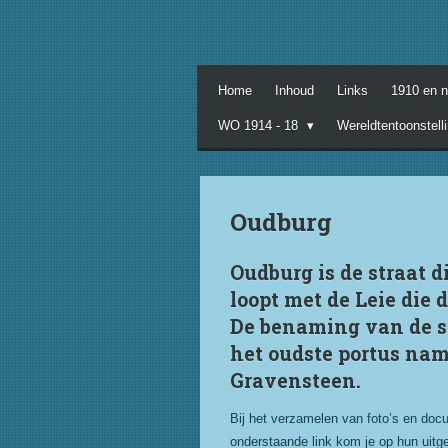
Ga
direct
naar
de
Home
Inhoud
Links
1910 en 
hoofdinhoud
WO 1914 - 18
Wereldtentoonstell
Oudburg
Oudburg is de straat d
loopt met de Leie die 
De benaming van de str
het oudste portus nam
Gravensteen.
Bij het verzamelen van foto’s en docu
onderstaande link kom je op hun uitge