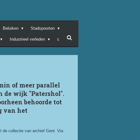
Beluiken
Stadspoorten
Industrieel verleden
c
min of meer parallel
n de wijk "Patershol".
voorheen behoorde tot
g van het
 de collectie van archief Gent. Via