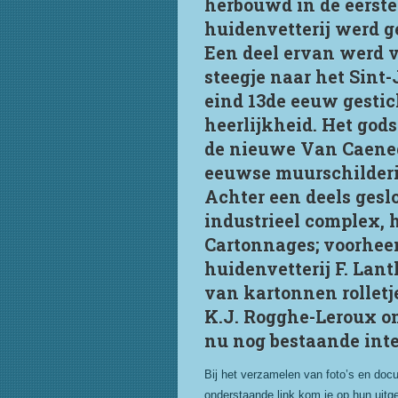
herbouwd in de eerste
huidenvetterij werd 
Een deel ervan werd vo
steegje naar het Sin
eind 13de eeuw gestic
heerlijkheid. Het god
de nieuwe Van Caenegh
eeuwse muurschilderi
Achter een deels geslo
industrieel complex,
Cartonnages; voorheen
huidenvetterij F. Lan
van kartonnen rolletj
K.J. Rogghe-Leroux o
nu nog bestaande inter
Bij het verzamelen van foto’s en docu
onderstaande link kom je op hun uitge