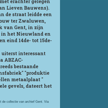
 met erachter gelegen
van Lieven Bauwens).
n de straat leidde een
rouw ter Zwaluwen,
 van Gent, in zijn
d in het Nieuwland en
 eind 14de- tot 15de-
 uiterst interessant
rma ABZAC-
 reeds bestaande
nsfabriek" "produktie
llen metaalplaat "
e gevels, dateert het
 de collectie van archief Gent. Via