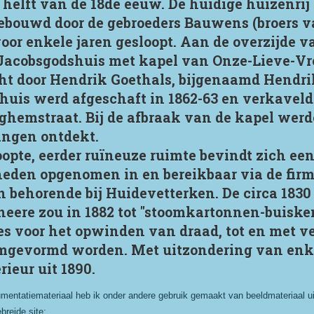
 helft van de 18de eeuw. De huidige huizenrij
gebouwd door de gebroeders Bauwens (broers 
or enkele jaren gesloopt. Aan de overzijde va
t-Jacobsgodshuis met kapel van Onze-Lieve-V
ht door Hendrik Goethals, bijgenaamd Hendrik
shuis werd afgeschaft in 1862-63 en verkavel
emstraat. Bij de afbraak van de kapel werden
ngen ontdekt.
opte, eerder ruïneuze ruimte bevindt zich een
 heden opgenomen in en bereikbaar via de fi
 behorende bij Huidevetterken. De circa 1830
theere zou in 1882 tot "stoomkartonnen-buiske
es voor het opwinden van draad, tot en met ve
mgevormd worden. Met uitzondering van enkel
ieur uit 1890.
mentatiemateriaal heb ik onder andere gebruik gemaakt van beeldmateriaal uit
breide site: