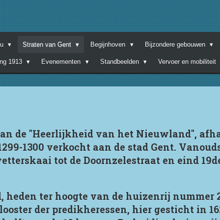
nu
Straten van Gent
Begijnhoven
Bijzondere gebouwen
ing 1913
Evenementen
Standbeelden
Vervoer en mobiliteit
n de "Heerlijkheid van het Nieuwland", afh
299-1300 verkocht aan de stad Gent. Vanouds
tterskaai tot de Doornzelestraat en eind 19
, heden ter hoogte van de huizenrij nummer 26
ooster der predikheressen, hier gesticht in 1