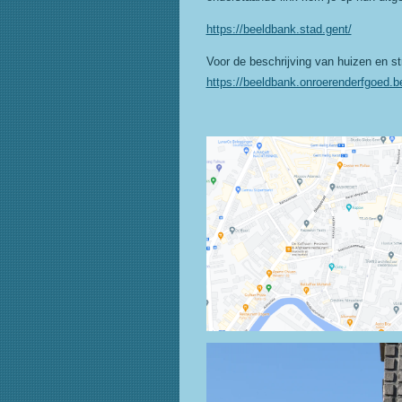
https://beeldbank.stad.gent/
Voor de beschrijving van huizen en str
https://beeldbank.onroerenderfgoed.