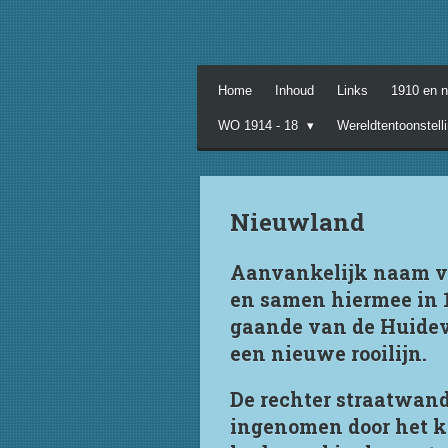
Ga
direct
naar
de
Home
Inhoud
Links
1910 en 
hoofdinhoud
WO 1914 - 18
Wereldtentoonstell
Nieuwland
Aanvankelijk naam va
en samen hiermee in 1
gaande van de Huideve
een nieuwe rooilijn.
De rechter straatwand
ingenomen door het kl