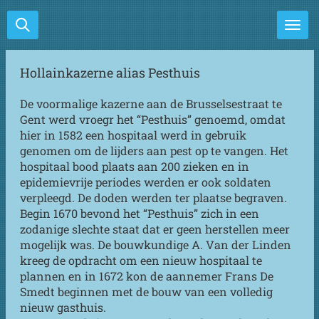
Ga
direct
naar
de
Hollainkazerne alias Pesthuis
hoofdinhoud
De voormalige kazerne aan de Brusselsestraat te
Gent werd vroegr het “Pesthuis” genoemd, omdat
hier in 1582 een hospitaal werd in gebruik
genomen om de lijders aan pest op te vangen. Het
hospitaal bood plaats aan 200 zieken en in
epidemievrije periodes werden er ook soldaten
verpleegd. De doden werden ter plaatse begraven.
Begin 1670 bevond het “Pesthuis” zich in een
zodanige slechte staat dat er geen herstellen meer
mogelijk was. De bouwkundige A. Van der Linden
kreeg de opdracht om een nieuw hospitaal te
plannen en in 1672 kon de aannemer Frans De
Smedt beginnen met de bouw van een volledig
nieuw gasthuis.