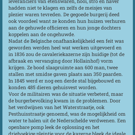
leveranciers van etenswaren, hooi, stro en haver
hadden niet te klagen en zelfs de meisjes van
plezier waren tevreden. De gegoede burgerij deed
ook voordeel want ze konden hun huizen verhuren
aan de gehuwde officieren en hun jonge dochters
koppelen aan de ongehuwde.
Nadat de Belgische onafhankelijkheid een feit was
geworden werden heel wat werken uitgevoerd en
in 1836 zou de cavaleriekazerne zijn huidige (tot de
afbraak en vervanging door Hollainhof) vorm
krijgen. Ze bood slaapruimte aan 600 man, twee
stallen met smidse gaven plaats aan 350 paarden.
In 1845 werd er nog een derde stal bijgebouwd en
konden 485 dieren gehuisvest worden.
Voor de militairen was de situatie verbeterd, maar
de burgerbevolking kwam in de problemen. Door
het verdwijnen van het Waterstraatje, ook
Pesthuisstraatje genoemd, was de mogelijkheid om
water te halen uit de Nederschelde verdwenen. Een
openbare pomp leek de oplossing en het
driehoekige pleintje voor de kazerne bleek de ideale