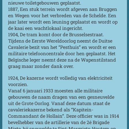
nieuwe toiletgebouwen geplaatst.
1887, Een stuk terrein wordt afgeven aan Bruggen
en Wegen voor het verbreden van de Schelde. Een
jaar later wordt een leuning geplaatst en wordt op
de kaai een wachtlokaal ingericht.
1904, De tram komt door de Brusselsestraat.
Tijdens de Eerste Wereldoorlog neemt de Duitse
Cavalerie bezit van het “Pesthuis” en wordt er een
militaire telefooncentrale door hen geplaatst. Het
Belgische leger neemt deze na de Wapenstilstand
graag maar zonder dank over.
1924, De kazerne wordt volledig van elektriciteit
voorzien.
Vanaf 6 januari 1933 moesten alle militaire
gebouwen de naam dragen van een gesneuvelde
uit de Grote Oorlog. Vanaf deze datum staat de
cavaleriekazerne bekend als “Kapitein-
Commandant de Hollain”. Deze officier was in 1914
bevelhebber van de artillerie van de 2é Brigade
Mixte, hij sneuvelde te Sint-Margriete-Houtem op