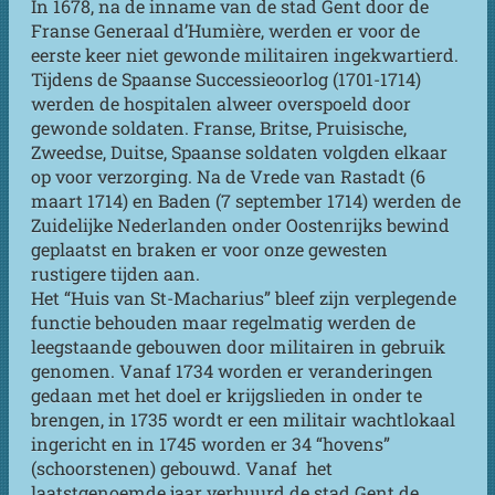
In 1678, na de inname van de stad Gent door de
Franse Generaal d’Humière, werden er voor de
eerste keer niet gewonde militairen ingekwartierd.
Tijdens de Spaanse Successieoorlog (1701-1714)
werden de hospitalen alweer overspoeld door
gewonde soldaten. Franse, Britse, Pruisische,
Zweedse, Duitse, Spaanse soldaten volgden elkaar
op voor verzorging. Na de Vrede van Rastadt (6
maart 1714) en Baden (7 september 1714) werden de
Zuidelijke Nederlanden onder Oostenrijks bewind
geplaatst en braken er voor onze gewesten
rustigere tijden aan.
Het “Huis van St-Macharius” bleef zijn verplegende
functie behouden maar regelmatig werden de
leegstaande gebouwen door militairen in gebruik
genomen. Vanaf 1734 worden er veranderingen
gedaan met het doel er krijgslieden in onder te
brengen, in 1735 wordt er een militair wachtlokaal
ingericht en in 1745 worden er 34 “hovens”
(schoorstenen) gebouwd. Vanaf het
laatstgenoemde jaar verhuurd de stad Gent de