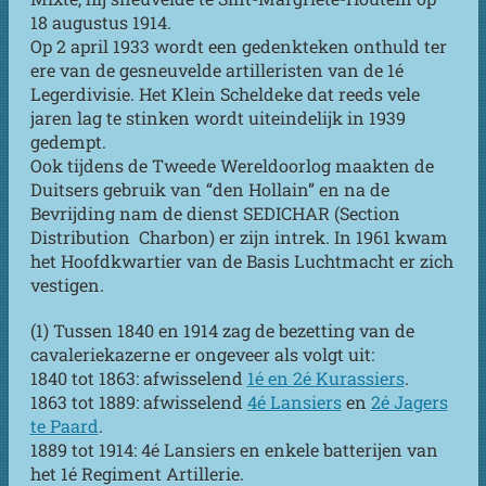
18 augustus 1914.
Op 2 april 1933 wordt een gedenkteken onthuld ter
ere van de gesneuvelde artilleristen van de 1é
Legerdivisie. Het Klein Scheldeke dat reeds vele
jaren lag te stinken wordt uiteindelijk in 1939
gedempt.
Ook tijdens de Tweede Wereldoorlog maakten de
Duitsers gebruik van “den Hollain” en na de
Bevrijding nam de dienst SEDICHAR (Section
Distribution Charbon) er zijn intrek. In 1961 kwam
het Hoofdkwartier van de Basis Luchtmacht er zich
vestigen.
(1) Tussen 1840 en 1914 zag de bezetting van de
cavaleriekazerne er ongeveer als volgt uit:
1840 tot 1863: afwisselend
1é en 2é Kurassiers
.
1863 tot 1889: afwisselend
4é Lansiers
en
2é Jagers
te Paard
.
1889 tot 1914: 4é Lansiers en enkele batterijen van
het 1é Regiment Artillerie.