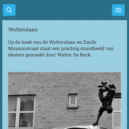
Ga
direct
naar
de
Wolterslaan
hoofdinhoud
Op de hoek van de Wolterslaan en Emile
Moysonstraat staat een prachtig standbeeld van
skaters gemaakt door Walter De Buck