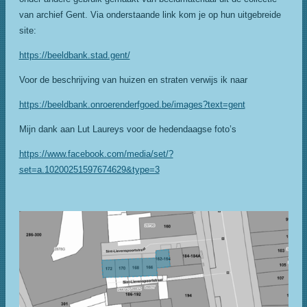
van archief Gent. Via onderstaande link kom je op hun uitgebreide
site:
https://beeldbank.stad.gent/
Voor de beschrijving van huizen en straten verwijs ik naar
https://beeldbank.onroerenderfgoed.be/images?text=gent
Mijn dank aan Lut Laureys voor de hedendaagse foto’s
https://www.facebook.com/media/set/?
set=a.10200251597674629&type=3