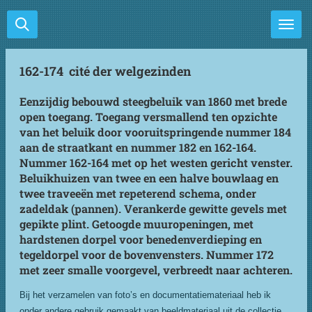
Ga
direct
naar
de
162-174 cité der welgezinden
hoofdinhoud
Eenzijdig bebouwd steegbeluik van 1860 met brede
open toegang. Toegang versmallend ten opzichte
van het beluik door vooruitspringende nummer 184
aan de straatkant en nummer 182 en 162-164.
Nummer 162-164 met op het westen gericht venster.
Beluikhuizen van twee en een halve bouwlaag en
twee traveeën met repeterend schema, onder
zadeldak (pannen). Verankerde gewitte gevels met
gepikte plint. Getoogde muuropeningen, met
hardstenen dorpel voor benedenverdieping en
tegeldorpel voor de bovenvensters. Nummer 172
met zeer smalle voorgevel, verbreedt naar achteren.
Bij het verzamelen van foto’s en documentatiemateriaal heb ik
onder andere gebruik gemaakt van beeldmateriaal uit de collectie