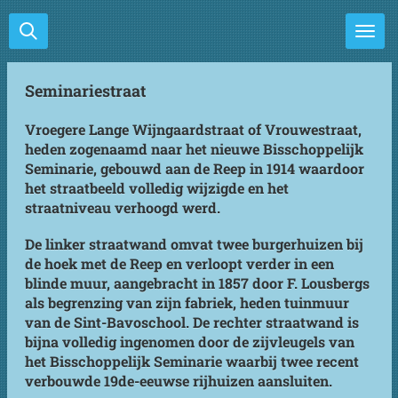
Ga
direct
naar
de
Seminariestraat
hoofdinhoud
Vroegere Lange Wijngaardstraat of Vrouwestraat,
heden zogenaamd naar het nieuwe Bisschoppelijk
Seminarie, gebouwd aan de Reep in 1914 waardoor
het straatbeeld volledig wijzigde en het
straatniveau verhoogd werd.
De linker straatwand omvat twee burgerhuizen bij
de hoek met de Reep en verloopt verder in een
blinde muur, aangebracht in 1857 door F. Lousbergs
als begrenzing van zijn fabriek, heden tuinmuur
van de Sint-Bavoschool. De rechter straatwand is
bijna volledig ingenomen door de zijvleugels van
het Bisschoppelijk Seminarie waarbij twee recent
verbouwde 19de-eeuwse rijhuizen aansluiten.