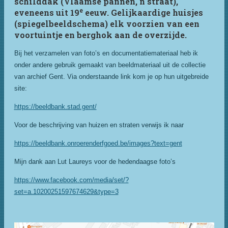
schilddak (Vlaamse pannen, n straat),
e
eveneens uit 19
eeuw. Gelijkaardige huisjes
(spiegelbeeldschema) elk voorzien van een
voortuintje en berghok aan de overzijde.
Bij het verzamelen van foto’s en documentatiemateriaal heb ik
onder andere gebruik gemaakt van beeldmateriaal uit de collectie
van archief Gent. Via onderstaande link kom je op hun uitgebreide
site:
https://beeldbank.stad.gent/
Voor de beschrijving van huizen en straten verwijs ik naar
https://beeldbank.onroerenderfgoed.be/images?text=gent
Mijn dank aan Lut Laureys voor de hedendaagse foto’s
https://www.facebook.com/media/set/?
set=a.10200251597674629&type=3