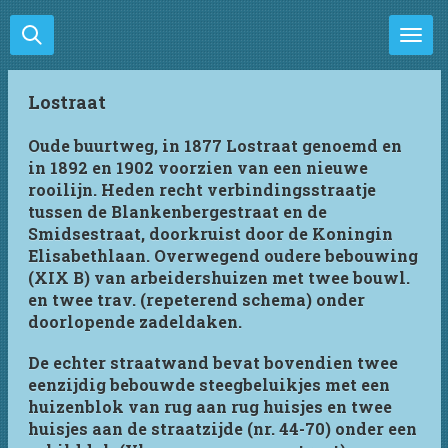
Ga
direct
naar
de
Lostraat
hoofdinhoud
Oude buurtweg, in 1877 Lostraat genoemd en
in 1892 en 1902 voorzien van een nieuwe
rooilijn. Heden recht verbindingsstraatje
tussen de Blankenbergestraat en de
Smidsestraat, doorkruist door de Koningin
Elisabethlaan. Overwegend oudere bebouwing
(XIX B) van arbeidershuizen met twee bouwl.
en twee trav. (repeterend schema) onder
doorlopende zadeldaken.
De echter straatwand bevat bovendien twee
eenzijdig bebouwde steegbeluikjes met een
huizenblok van rug aan rug huisjes en twee
huisjes aan de straatzijde (nr. 44-70) onder een