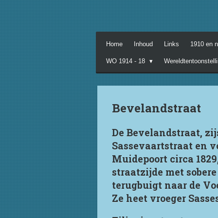
Ga
direct
naar
de
Home
Inhoud
Links
1910 en 
hoofdinhoud
WO 1914 - 18
Wereldtentoonstell
Bevelandstraat
De Bevelandstraat, zi
Sassevaartstraat en v
Muidepoort circa 1829,
straatzijde met sobere
terugbuigt naar de Vo
Ze heet vroeger Sasses