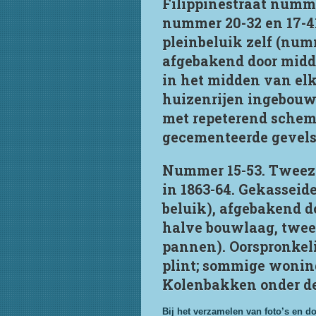
Filippinestraat numme
nummer 20-32 en 17-4
pleinbeluik zelf (num
afgebakend door midde
in het midden van elk
huizenrijen ingebouw
met repeterend schem
gecementeerde gevels 
Nummer 15-53. Tweezi
in 1863-64. Gekasseid
beluik), afgebakend 
halve bouwlaag, twee
pannen). Oorspronkel
plint; sommige wonin
Kolenbakken onder de
Bij het verzamelen van foto’s en d