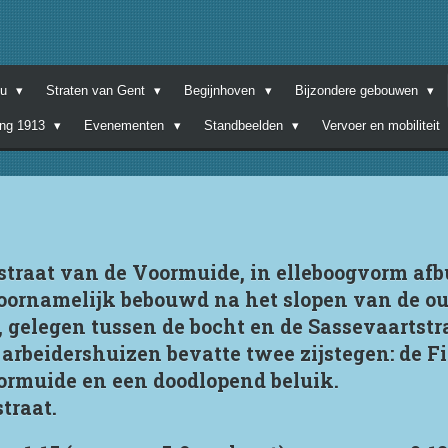
nu
Straten van Gent
Begijnhoven
Bijzondere gebouwen
ing 1913
Evenementen
Standbeelden
Vervoer en mobiliteit
jstraat van de Voormuide, in elleboogvorm af
oornamelijk bebouwd na het slopen van de ou
 gelegen tussen de bocht en de Sassevaartstra
 arbeidershuizen bevatte twee zijstegen: de Fi
ormuide en een doodlopend beluik.
traat.