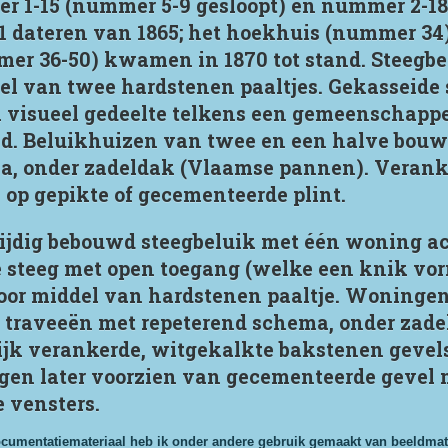
r 1-15 (nummer 5-9 gesloopt) en nummer 2-18
1 dateren van 1865; het hoekhuis (nummer 34
mer 36-50) kwamen in 1870 tot stand. Steegb
l van twee hardstenen paaltjes. Gekasseide 
 visueel gedeelte telkens een gemeenschappeli
d. Beluikhuizen van twee en een halve bouw
a, onder zadeldak (Vlaamse pannen). Verank
op gepikte of gecementeerde plint.
jdig bebouwd steegbeluik met één woning a
e steeg met open toegang (welke een knik vo
door middel van hardstenen paaltje. Woninge
 traveeën met repeterend schema, onder zad
ijk verankerde, witgekalkte bakstenen gevel
gen later voorzien van gecementeerde gevel 
 vensters.
ocumentatiemateriaal heb ik onder andere gebruik gemaakt van beeldmateri