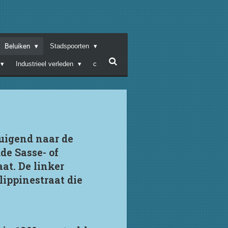
Beluiken
Stadspoorten
Industrieel verleden
c
buigend naar de
de Sasse- of
at. De linker
lippinestraat die