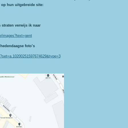
 op hun uitgebreide site:
straten verwijs ik naar
be/images?text=gent
 hedendaagse foto’s
t/?set=a.10200251597674629&type=3