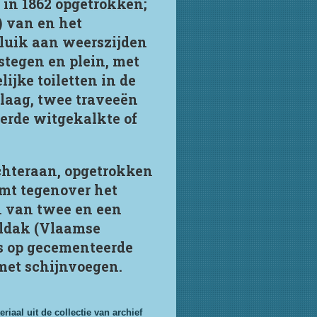
 in 1862 opgetrokken;
) van en het
eluik aan weerszijden
stegen en plein, met
jke toiletten in de
laag, twee traveeën
erde witgekalkte of
chteraan, opgetrokken
rmt tegenover het
n van twee en een
eldak (Vlaamse
s op gecementeerde
met schijnvoegen.
aal uit de collectie van archief