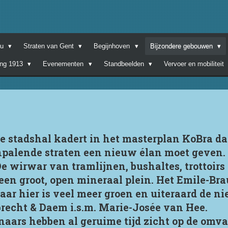
nu
Straten van Gent
Begijnhoven
Bijzondere gebouwen
ing 1913
Evenementen
Standbeelden
Vervoer en mobiliteit
 stadshal kadert in het masterplan KoBra da
npalende straten een nieuw élan moet geven
e wirwar van tramlijnen, bushaltes, trottoirs
en groot, open mineraal plein. Het Emile-Bra
aar hier is veel meer groen en uiteraard de n
recht & Daem i.s.m. Marie-Josée van Hee.
naars hebben al geruime tijd zicht op de omv