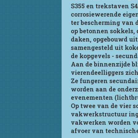
S355 en trekstaven S4
corrosiewerende eige
ter bescherming van d
op betonnen sokkels, d
daken, opgebouwd uit p
samengesteld uit koker
de kopgevels - secund
Aan de binnenzijde bl
vierendeelliggers zic
Ze fungeren secundair
worden aan de onderzi
evenementen (lichtbr
Op twee van de vier s
vakwerkstructuur inge
vakwerken worden voo
afvoer van technische