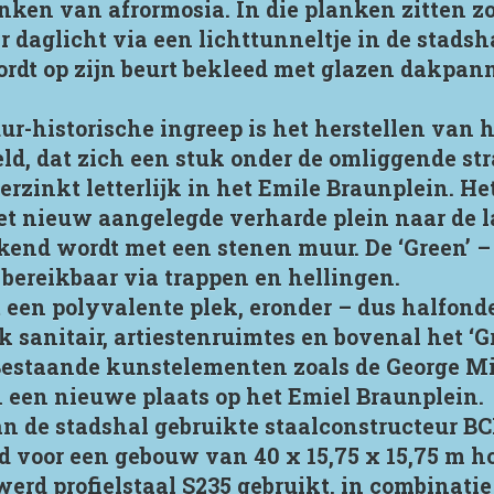
nken van afrormosia. In die planken zitten zo
 daglicht via een lichttunneltje in de stadsh
rdt op zijn beurt bekleed met glazen dakpan
ur-historische ingreep is het herstellen van 
, dat zich een stuk onder de omliggende str
erzinkt letterlijk in het Emile Braunplein. H
het nieuw aangelegde verharde plein naar de 
kend wordt met een stenen muur. De ‘Green’ 
 bereikbaar via trappen en hellingen.
 een polyvalente plek, eronder – dus halfonde
ek sanitair, artiestenruimtes en bovenal het ‘G
. Bestaande kunstelementen zoals de George 
 een nieuwe plaats op het Emiel Braunplein.
an de stadshal gebruikte staalconstructeur B
ed voor een gebouw van 40 x 15,75 x 15,75 m h
werd profielstaal S235 gebruikt, in combinati