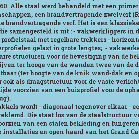
60. Alle staal werd behandeld met een primer
nschappen, een brandvertragende zwelverf (R
e brandvertragende verf. Het is een klassieke
ie samengesteld is uit : - vakwerkliggers in 
rofielstaal met regelbare trekkers - horizont
profielen gelast in grote lengtes; - vakwerken
aire structuren voor de bevestiging van de be
ijven ter hooge van de wanden twee van de dr
htbaar (ter hoogte van de knik wand-dak en 
 ook als draagstructuur voor de vaste verlic
jde voorzien van een buisprofiel voor de opha
ug).
okkels wordt - diagonaal tegenover elkaar - e
klemd. Die staat los van de staalstructuur v
rzien van een stalen bekleding en fungeren
 installaties en open haard van het Grand Ca