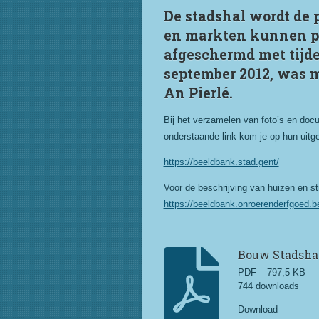
De stadshal wordt de 
en markten kunnen p
afgeschermd met tijdel
september 2012, was m
An Pierlé.
Bij het verzamelen van foto’s en docu
onderstaande link kom je op hun uitge
https://beeldbank.stad.gent/
Voor de beschrijving van huizen en str
https://beeldbank.onroerenderfgoed.
Bouw Stadsha
PDF – 797,5 KB
744 downloads
Download