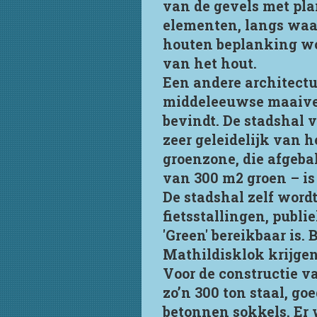
van de gevels met pla
elementen, langs waar
houten beplanking wo
van het hout.
Een andere architectu
middeleeuwse maaiveld
bevindt. De stadshal v
zeer geleidelijk van 
groenzone, die afgeba
van 300 m2 groen – is
De stadshal zelf wordt
fietsstallingen, publi
'Green' bereikbaar is
Mathildisklok krijgen
Voor de constructie v
zo’n 300 ton staal, go
betonnen sokkels. Er 