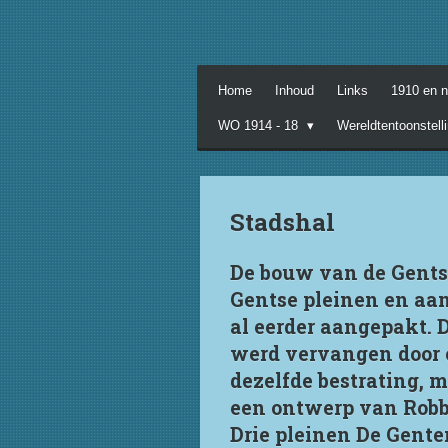
Ga
direct
naar
de
Home
Inhoud
Links
1910 en 
hoofdinhoud
WO 1914 - 18
Wereldtentoonstell
Stadshal
De bouw van de Gentse
Gentse pleinen en aa
al eerder aangepakt. D
werd vervangen door e
dezelfde bestrating, m
een ontwerp van Robb
Drie pleinen De Gente