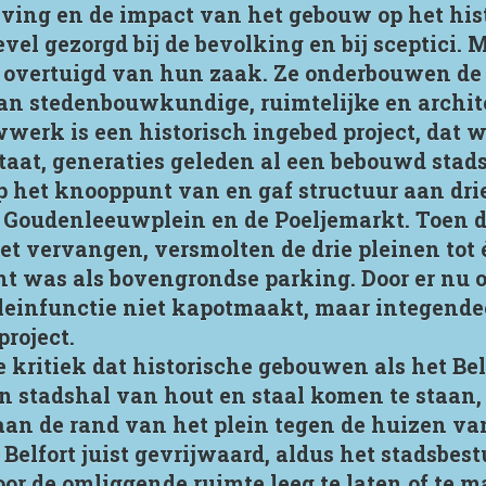
ving en de impact van het gebouw op het his
el gezorgd bij de bevolking en bij sceptici. 
jn overtuigd van hun zaak. Ze onderbouwen d
an stedenbouwkundige, ruimtelijke en archit
erk is een historisch ingebed project, dat w
taat, generaties geleden al een bebouwd stad
 het knooppunt van en gaf structuur aan drie
 Goudenleeuwplein en de Poeljemarkt. Toen d
et vervangen, versmolten de drie pleinen tot 
ht was als bovengrondse parking. Door er nu o
leinfunctie niet kapotmaakt, maar integendee
roject.
e kritiek dat historische gebouwen als het Bel
 stadshal van hout en staal komen te staan,
 aan de rand van het plein tegen de huizen va
t Belfort juist gevrijwaard, aldus het stadsbe
oor de omliggende ruimte leeg te laten of te ma