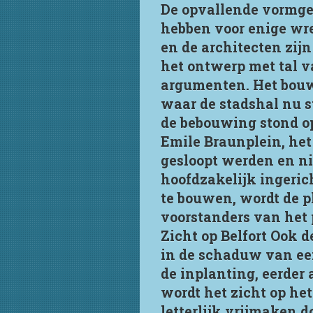
De opvallende vormge
hebben voor enige wrev
en de architecten zi
het ontwerp met tal v
argumenten. Het bouww
waar de stadshal nu s
de bebouwing stond op
Emile Braunplein, het
gesloopt werden en ni
hoofdzakelijk ingeric
te bouwen, wordt de p
voorstanders van het p
Zicht op Belfort Ook d
in de schaduw van een
de inplanting, eerder
wordt het zicht op he
letterlijk vrijmaken d