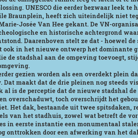
ossing. UNESCO die eerder bezwaar leek te h
le Braunplein, heeft zich uiteindelijk niet t
arie-Josée Van Hee gekant. De VN-organisati
rcheologische en historische achtergrond waar
tstond. Daarenboven stelt ze dat - hoewel de s
rt ook in het nieuwe ontwerp het dominante g
 die de stadshal aan de omgeving toevoegt, sti
 omgeving.
erder gezien worden als een overdekt plein d
Dat maakt dat de drie pleinen nog steeds vis
k al is de perceptie dat de nieuwe stadshal d
t en overschaduwt, toch overschrijdt het geb
. Het dak, bestaande uit twee spitsdaken, refe
ls van het stadhuis, zowel wat betreft de vo
es in eerste instantie een monumentaal stale
og onttrokken door een afwerking van het da