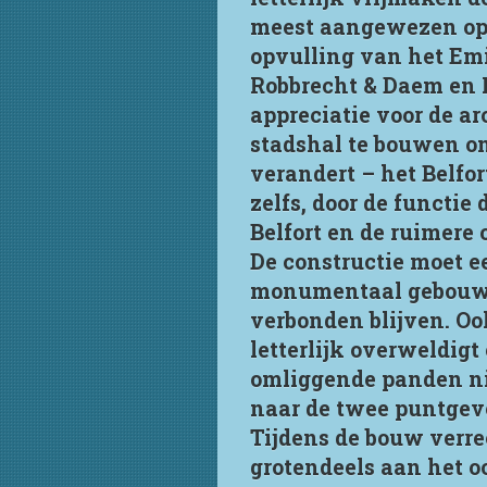
meest aangewezen opl
opvulling van het Emi
Robbrecht & Daem en M
appreciatie voor de a
stadshal te bouwen on
verandert – het Belfo
zelfs, door de functie
Belfort en de ruimere
De constructie moet e
monumentaal gebouw. 
verbonden blijven. Oo
letterlijk overweldig
omliggende panden niet
naar de twee puntgeve
Tijdens de bouw verre
grotendeels aan het o