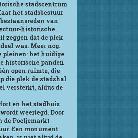
torische stadscentrum
Maar het stadsbestuur
e bestaansreden van
ectuur-historische
il zeggen dat de plek
sdeel was. Meer nog:
 pleinen: het huidige
e historische panden
één open ruimte, die
p die plek de stadshal
l versterkt, aldus de
fort en het stadhuis
 wordt weerlegd. Door
n de Poeljemarkt
stuur. Een monument
ken, is niet altijd de