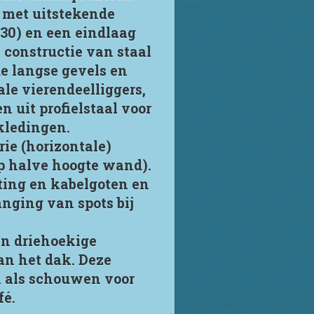
 met uitstekende
30) en een eindlaag
 constructie van staal
de langse gevels en
ale vierendeelliggers,
 uit profielstaal voor
kledingen.
ie (horizontale)
op halve hoogte wand).
hting en kabelgoten en
nging van spots bij
en driehoekige
an het dak. Deze
 als schouwen voor
fé.