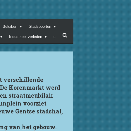
Beluiken
Stadspoorten
Industrieel verleden
c
t verschillende
. De Korenmarkt werd
 en straatmeubilair
unplein voorziet
ieuwe Gentse stadshal,
ang van het gebouw.