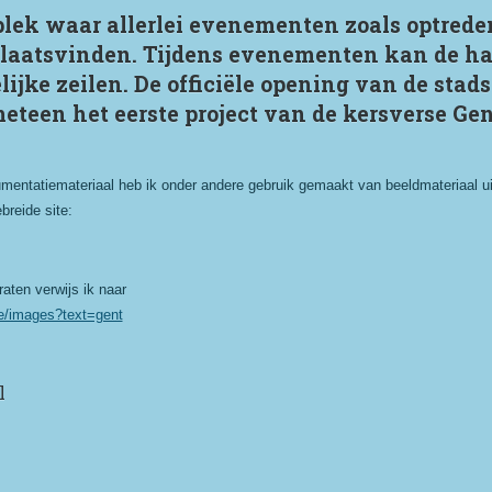
plek waar allerlei evenementen zoals optred
laatsvinden. Tijdens evenementen kan de h
ijke zeilen. De officiële opening van de stads
eteen het eerste project van de kersverse Ge
mentatiemateriaal heb ik onder andere gebruik gemaakt van beeldmateriaal uit
breide site:
aten verwijs ik naar
be/images?text=gent
l