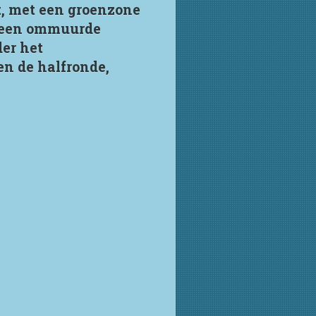
t, met een groenzone
t een ommuurde
er het
en de halfronde,