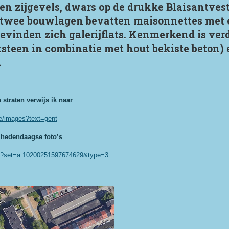
n zijgevels, dwars op de drukke Blaisantves
e twee bouwlagen bevatten maisonnettes me
evinden zich galerijflats. Kenmerkend is verd
steen in combinatie met hout bekiste beton) 
.
straten verwijs ik naar
be/images?text=gent
 hedendaagse foto’s
t/?set=a.10200251597674629&type=3