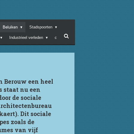
Beluiken
Stadspoorten
Industrieel verleden
c
in Berouw een heel
s staat nu een
oor de sociale
architectenbureau
aert). Dit sociale
es zoals de
umes van vijf