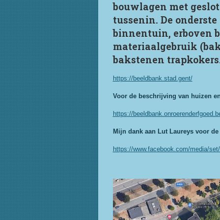
bouwlagen met geslote
tussenin. De onderst
binnentuin, erboven b
materiaalgebruik (bak
bakstenen trapkokers
https://beeldbank.stad.gent/
Voor de beschrijving van huizen en 
https://beeldbank.onroerenderfgoed.
Mijn dank aan Lut Laureys voor de
https://www.facebook.com/media/se