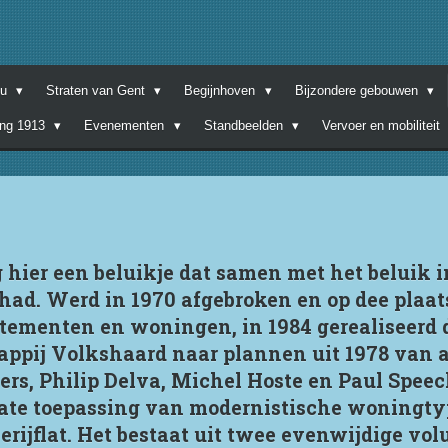
nu
Straten van Gent
Begijnhoven
Bijzondere gebouwen
ing 1913
Evenementen
Standbeelden
Vervoer en mobiliteit
g hier een beluikje dat samen met het beluik 
had. Werd in 1970 afgebroken en op dee plaat
ementen en woningen, in 1984 gerealiseerd d
ppij Volkshaard naar plannen uit 1978 van 
ers, Philip Delva, Michel Hoste en Paul Speeck
ate toepassing van modernistische woningtyp
rijflat. Het bestaat uit twee evenwijdige vol