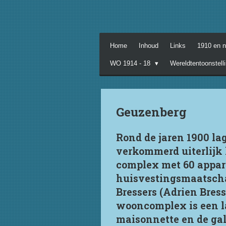
Ga
direct
naar
de
Home
Inhoud
Links
1910 en 
hoofdinhoud
WO 1914 - 18
Wereldtentoonstell
Geuzenberg
Rond de jaren 1900 la
verkommerd uiterlijk 
complex met 60 appart
huisvestingsmaatscha
Bressers (Adrien Bress
wooncomplex is een l
maisonnette en de gale