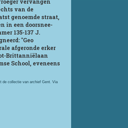
vroeger vervangen
echts van de
tst genoemde straat,
n in een doorsnee-
mer 135-137 J.
gneerd: "Geo
rale afgeronde erker
ot-Brittanniëlaan
mse School, eveneens
 de collectie van archief Gent. Via