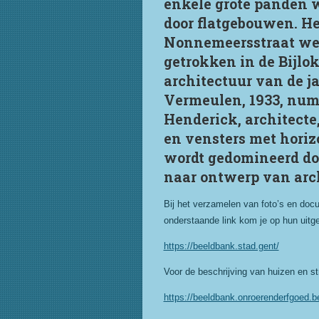
enkele grote panden 
door flatgebouwen. Het
Nonnemeersstraat werd
getrokken in de Bijlo
architectuur van de j
Vermeulen, 1933, num
Henderick, architecte,
en vensters met horiz
wordt gedomineerd do
naar ontwerp van arc
Bij het verzamelen van foto’s en docu
onderstaande link kom je op hun uitge
https://beeldbank.stad.gent/
Voor de beschrijving van huizen en str
https://beeldbank.onroerenderfgoed.