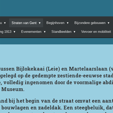
nu
Straten van Gent
Begijnhoven
Bijzondere gebouwen
ing 1913
Evenementen
Standbeelden
Vervoer en mobiliteit
tussen Bijlokekaai (Leie) en Martelaarslaan 
gelegd op de gedempte zestiende-eeuwse stad
e, volledig ingenomen door de voormalige abdij
g Museum.
and bij het begin van de straat omvat een aant
 bouwlagen en zadeldak. Een steegbeluik, da