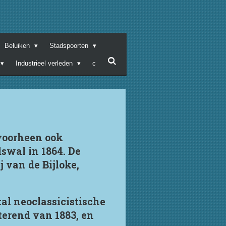
Beluiken
Stadspoorten
Industrieel verleden
c
(voorheen ook
swal in 1864. De
 van de Bijloke,
al neoclassicistische
terend van 1883, en