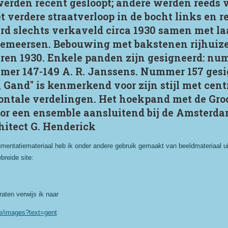
werden recent gesloopt; andere werden reeds 
 verdere straatverloop in de bocht links en r
 slechts verkaveld circa 1930 samen met laa
kemeersen. Bebouwing met bakstenen rijhuize
aren 1930. Enkele panden zijn gesigneerd: num
mer 147-149 A. R. Janssens. Nummer 157 gesi
 Gand" is kenmerkend voor zijn stijl met cent
ontale verdelingen. Het hoekpand met de Gro
or een ensemble aansluitend bij de Amsterda
hitect G. Henderick
mentatiemateriaal heb ik onder andere gebruik gemaakt van beeldmateriaal uit
breide site:
aten verwijs ik naar
be/images?text=gent