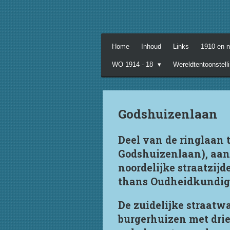
Ga
direct
naar
de
Home
Inhoud
Links
1910 en 
hoofdinhoud
WO 1914 - 18
Wereldtentoonstell
Godshuizenlaan
Deel van de ringlaan 
Godshuizenlaan), aan
noordelijke straatzijd
thans Oudheidkundi
De zuidelijke straatw
burgerhuizen met drie