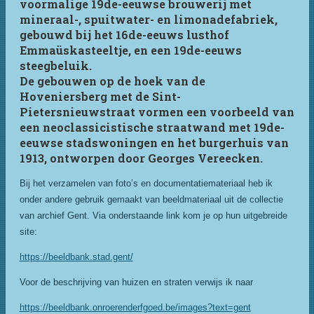
voormalige 19de-eeuwse brouwerij met
mineraal-, spuitwater- en limonadefabriek,
gebouwd bij het 16de-eeuws lusthof
Emmaüskasteeltje, en een 19de-eeuws
steegbeluik.
De gebouwen op de hoek van de
Hoveniersberg met de Sint-
Pietersnieuwstraat vormen een voorbeeld van
een neoclassicistische straatwand met 19de-
eeuwse stadswoningen en het burgerhuis van
1913, ontworpen door Georges Vereecken.
Bij het verzamelen van foto’s en documentatiemateriaal heb ik
onder andere gebruik gemaakt van beeldmateriaal uit de collectie
van archief Gent. Via onderstaande link kom je op hun uitgebreide
site:
https://beeldbank.stad.gent/
Voor de beschrijving van huizen en straten verwijs ik naar
https://beeldbank.onroerenderfgoed.be/images?text=gent