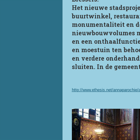
Het nieuwe stadsproje
buurtwinkel, restaura
monumentaliteit en de
nieuwbouwvolumes met
en een onthaalfunctie
en moestuin ten behoe
en verdere onderhande
sluiten. In de gemeen
http://www.ethesis.net/annaparochie