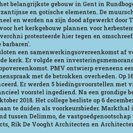
 het belangrijkste gebouw in Gent in Rundboge
yzantijnse en gotische elementen. De muursch
eel en werden na zijn dood afgewerkt door T
 voor het kerkgebouw plannen voor herbeste
zverchni protesteerde hier tegen en omschreef
 barbaren'.
sloten een samenwerkingsovereenkomst af vo
de kerk. Er volgde een investeringsmemoran
oopovereenkomst. PMV ontwierp eveneens een 
enspraak met de betrokken overheden. Op 16 
eerd. Er werden 5 biedingsvoorstellen met vi
ncieel voorstel ingediend. Na een grondige b
oktober 2018. Het college besliste op 6 decembe
an te duiden als voorkeursbieder. Markthal i
d tussen Delimmo, de vastgoedgenootschap 
cts, Rik De Vooght Architecten en Architect