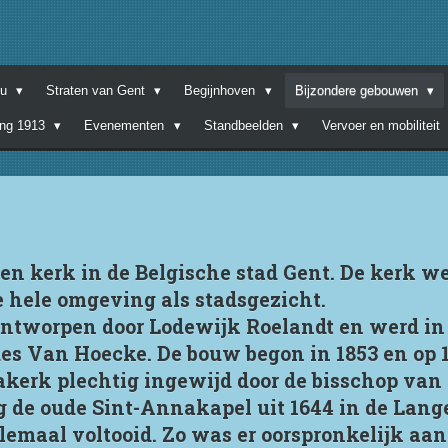
nu
Straten van Gent
Begijnhoven
Bijzondere gebouwen
ing 1913
Evenementen
Standbeelden
Vervoer en mobiliteit
en kerk in de Belgische stad Gent. De kerk w
 hele omgeving als stadsgezicht.
 ontworpen door Lodewijk Roelandt en werd i
es Van Hoecke. De bouw begon in 1853 en op 1
kerk plechtig ingewijd door de bisschop van
g de oude Sint-Annakapel uit 1644 in de Lange
lemaal voltooid. Zo was er oorspronkelijk aan