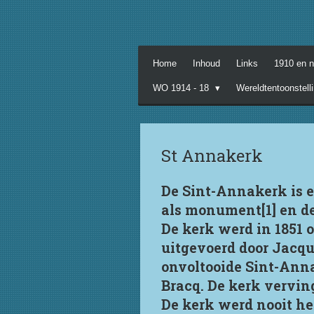
Ga
direct
naar
de
Home
Inhoud
Links
1910 en 
hoofdinhoud
WO 1914 - 18
Wereldtentoonstell
St Annakerk
De Sint-Annakerk is e
als monument[1] en de
De kerk werd in 1851
uitgevoerd door Jacqu
onvoltooide Sint-Anna
Bracq. De kerk vervin
De kerk werd nooit he