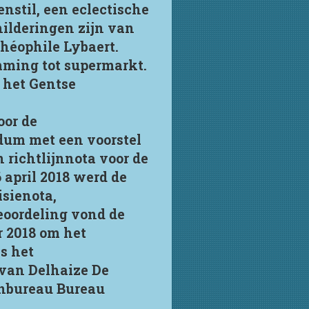
nstil, een eclectische
ilderingen zijn van
héophile Lybaert.
mming tot supermarkt.
 het Gentse
or de
dum met een voorstel
richtlijnnota voor de
april 2018 werd de
sienota,
eoordeling vond de
r 2018 om het
s het
van Delhaize De
enbureau Bureau