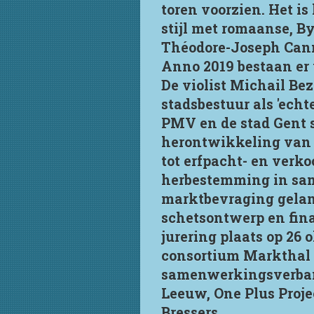
toren voorzien. Het is
stijl met romaanse, B
Théodore-Joseph Cann
Anno 2019 bestaan er
De violist Michail Be
stadsbestuur als 'echte
PMV en de stad Gent 
herontwikkeling van 
tot erfpacht- en verk
herbestemming in sam
marktbevraging gelanc
schetsontwerp en fina
jurering plaats op 26 
consortium Markthal a
samenwerkingsverban
Leeuw, One Plus Proje
Bressers.