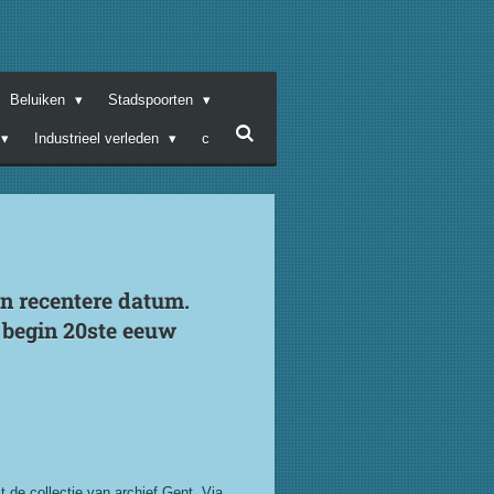
Beluiken
Stadspoorten
Industrieel verleden
c
n recentere datum.
 begin 20ste eeuw
 de collectie van archief Gent. Via