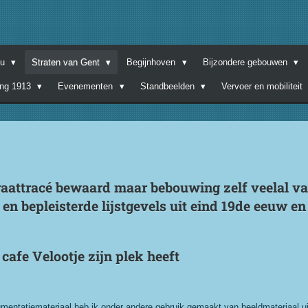
nu
Straten van Gent
Begijnhoven
Bijzondere gebouwen
ing 1913
Evenementen
Standbeelden
Vervoer en mobiliteit
raattracé bewaard maar bebouwing zelf veelal va
 bepleisterde lijstgevels uit eind 19de eeuw en
 cafe Velootje zijn plek heeft
mentatiemateriaal heb ik onder andere gebruik gemaakt van beeldmateriaal uit