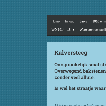
Ga
direct
naar
de
Home
Inhoud
Links
1910 en 
hoofdinhoud
WO 1914 - 18
Wereldtentoonstell
Kalversteeg
Oorspronkelijk smal st
Overwegend bakstenen en
zonder veel allure.
Is wel het straatje waar
Bij het verzamelen van foto’s en docu