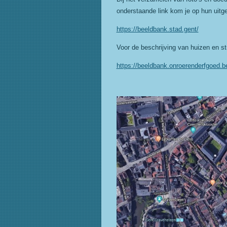
onderstaande link kom je op hun uitge
https://beeldbank.stad.gent/
Voor de beschrijving van huizen en str
https://beeldbank.onroerenderfgoed.