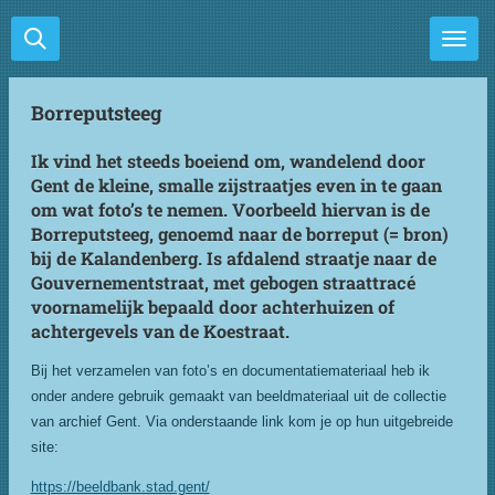
Ga
direct
naar
de
Borreputsteeg
hoofdinhoud
Ik vind het steeds boeiend om, wandelend door
Gent de kleine, smalle zijstraatjes even in te gaan
om wat foto’s te nemen. Voorbeeld hiervan is de
Borreputsteeg, genoemd naar de borreput (= bron)
bij de Kalandenberg. Is afdalend straatje naar de
Gouvernementstraat, met gebogen straattracé
voornamelijk bepaald door achterhuizen of
achtergevels van de Koestraat.
Bij het verzamelen van foto’s en documentatiemateriaal heb ik
onder andere gebruik gemaakt van beeldmateriaal uit de collectie
van archief Gent. Via onderstaande link kom je op hun uitgebreide
site:
https://beeldbank.stad.gent/