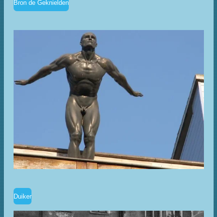
Bron de Geknielden
Duiker