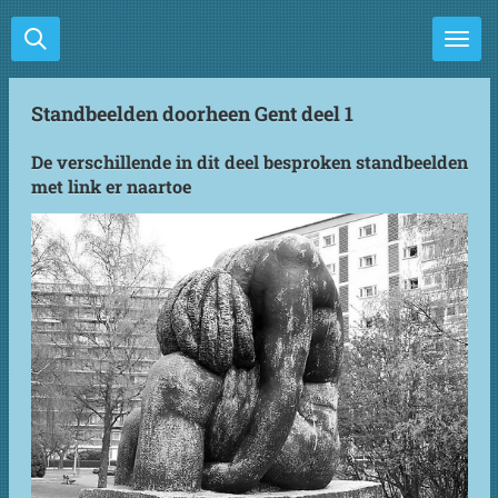
Ga
direct
naar
de
Standbeelden doorheen Gent deel 1
hoofdinhoud
De verschillende in dit deel besproken standbeelden
met link er naartoe