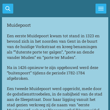
Ga
direct
naar
de
Muidepoort
hoofdinhoud
Een eerste Muidepoort kwam tot stand in 1323 en
bevond zich in het noorden van Gent in de buurt
van de huidige Vorkstraat en kreeg benamingen
als “”duterste porte ter galgen”, “porte an dende
vander Muden” en “porte ter Muden”.
Na in 1426 opnieuw te zijn opgebouwd werd deze
“buitenpoort” tijdens de periode 1782-1784
afgebroken.
Een tweede Muidepoort werd opgericht, mede door
de godsdiensttroebelen, in de nabijheid van de stad
aan de Sleepstraat. Door haar ligging vanuit het
stad gezien verkreeg zij de naam van “eerste