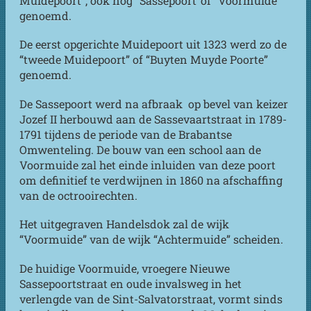
Muidepoort”, ook nog “Sassepoort”of “Voormuide”
genoemd.
De eerst opgerichte Muidepoort uit 1323 werd zo de
“tweede Muidepoort” of “Buyten Muyde Poorte”
genoemd.
De Sassepoort werd na afbraak op bevel van keizer
Jozef II herbouwd aan de Sassevaartstraat in 1789-
1791 tijdens de periode van de Brabantse
Omwenteling. De bouw van een school aan de
Voormuide zal het einde inluiden van deze poort
om definitief te verdwijnen in 1860 na afschaffing
van de octrooirechten.
Het uitgegraven Handelsdok zal de wijk
“Voormuide” van de wijk “Achtermuide” scheiden.
De huidige Voormuide, vroegere Nieuwe
Sassepoortstraat en oude invalsweg in het
verlengde van de Sint-Salvatorstraat, vormt sinds