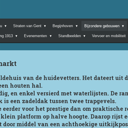
nu
Straten van Gent
Begijnhoven
Bijzondere gebouwen
ing 1913
Evenementen
Standbeelden
Vervoer en mobiliteit
markt
ldehuis van de huidevetters. Het dateert uit 
een houten hal.
dig, en enkel versierd met waterlijsten. De r
k is een zadeldak tussen twee trapgevels.
ie eerder voor het prestige dan om praktische
klein platform op halve hoogte. Daarop rijst 
t door middel van een achthoekige uitkijkpos