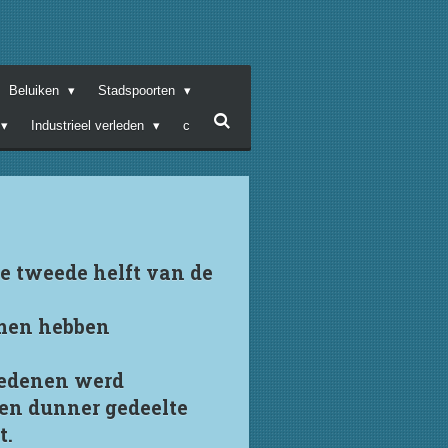
Beluiken
Stadspoorten
Industrieel verleden
c
de tweede helft van de
amen hebben
 redenen werd
een dunner gedeelte
t.