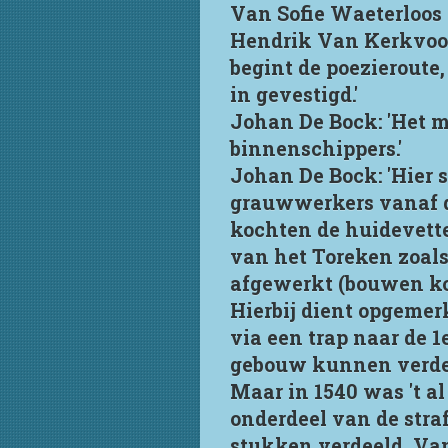
Van Sofie Waeterloos 
Hendrik Van Kerkvoord
begint de poezieroute
in gevestigd.'
Johan De Bock: 'Het m
binnenschippers.'
Johan De Bock: 'Hier 
grauwwerkers vanaf de
kochten de huidevette
van het Toreken zoals
afgewerkt (bouwen kost
Hierbij dient opgemer
via een trap naar de 
gebouw kunnen verde
Maar in 1540 was 't al
onderdeel van de straf
stukken verdeeld. Va