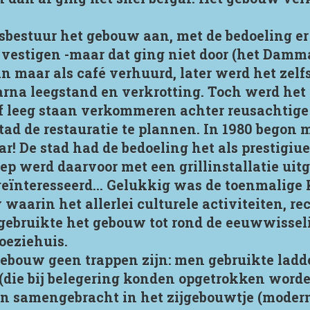
dsbestuur het gebouw aan, met de bedoeling er
vestigen -maar dat ging niet door (het Dam
n maar als café verhuurd, later werd het zelf
rna leegstand en verkrotting. Toch werd het
ef leeg staan verkommeren achter reusachtig
ad de restauratie te plannen. In 1980 begon m
r! De stad had de bedoeling het als prestigiue
ep werd daarvoor met een grillinstallatie uit
geïnteresseerd... Gelukkig was de toenmalige
aarin het allerlei culturele activiteiten, re
ebruikte het gebouw tot rond de eeuwwisseli
oeziehuis.
 gebouw geen trappen zijn: men gebruikte ladd
(die bij belegering konden opgetrokken worde
jn samengebracht in het zijgebouwtje (moder