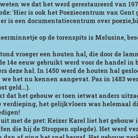
weten we dat het werd gerestaureerd van 1978
e: 'Hier is ook het Poeziecentrum van Gent 
, er is een documentatiecentrum over poezie,b
eerminnetje op de torenspits is Melusine, be
stond vroeger een houten hal, die door de la
 14e eeuw gebruikt werd voor de handel in b
rs deze hal. In 1450 werd de houten hal gesl
 we het nu kennen aangevat. Pas in 1483 wer
 geld...).
kt dat het gebouw er toen ietwat anders uitza
1e verdieping, het gelijkvloers was helemaal d
digen!
 uit met de pret: Keizer Karel liet het gebouw
fen die hij de Stroppen oplegde). Het werd ver
n dan af ging het snel bergaf. Het gebouw v