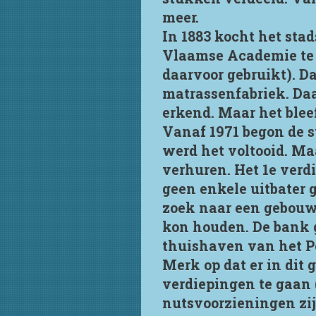
meer.
In 1883 kocht het sta
Vlaamse Academie te 
daarvoor gebruikt). Da
matrassenfabriek. Daa
erkend. Maar het ble
Vanaf 1971 begon de st
werd het voltooid. Maa
verhuren. Het 1e verdi
geen enkele uitbater 
zoek naar een gebouw w
kon houden. De bank g
thuishaven van het P
Merk op dat er in dit
verdiepingen te gaan 
nutsvoorzieningen zi