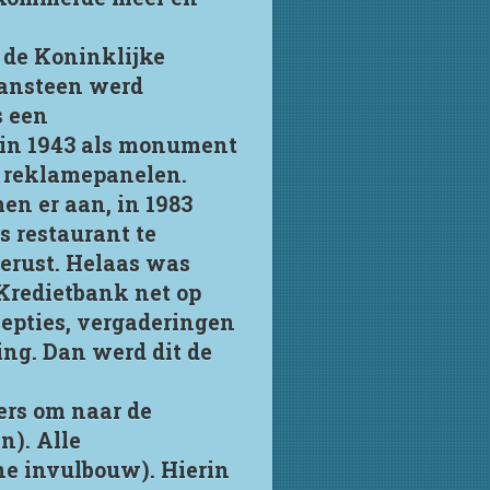
 de Koninklijke
mansteen werd
s een
 in 1943 als monument
e reklamepanelen.
en er aan, in 1983
s restaurant te
gerust. Helaas was
 Kredietbank net op
cepties, vergaderingen
ng. Dan werd dit de
ers om naar de
n). Alle
ne invulbouw). Hierin