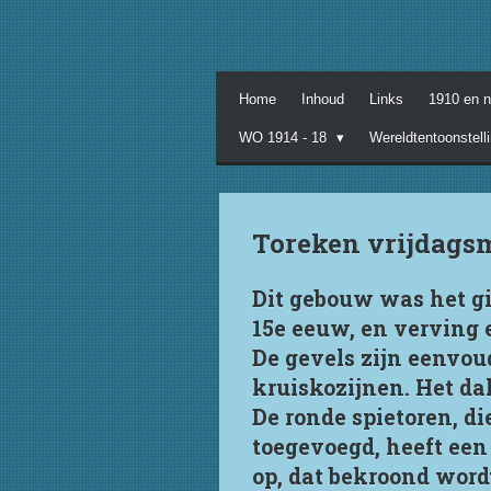
Ga
direct
naar
de
Home
Inhoud
Links
1910 en 
hoofdinhoud
WO 1914 - 18
Wereldtentoonstell
Toreken vrijdags
Dit gebouw was het gi
15e eeuw, en verving 
De gevels zijn eenvou
kruiskozijnen. Het da
De ronde spietoren, d
toegevoegd, heeft een 
op, dat bekroond word