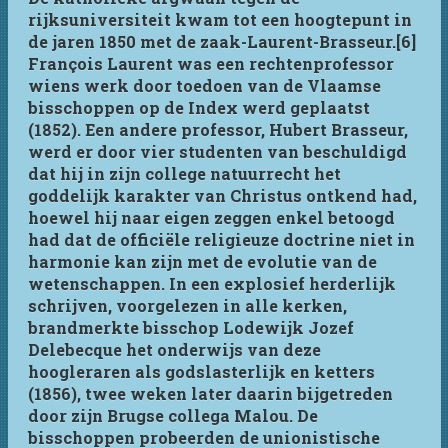
rijksuniversiteit kwam tot een hoogtepunt in
de jaren 1850 met de zaak-Laurent-Brasseur.[6]
François Laurent was een rechtenprofessor
wiens werk door toedoen van de Vlaamse
bisschoppen op de Index werd geplaatst
(1852). Een andere professor, Hubert Brasseur,
werd er door vier studenten van beschuldigd
dat hij in zijn college natuurrecht het
goddelijk karakter van Christus ontkend had,
hoewel hij naar eigen zeggen enkel betoogd
had dat de officiële religieuze doctrine niet in
harmonie kan zijn met de evolutie van de
wetenschappen. In een explosief herderlijk
schrijven, voorgelezen in alle kerken,
brandmerkte bisschop Lodewijk Jozef
Delebecque het onderwijs van deze
hoogleraren als godslasterlijk en ketters
(1856), twee weken later daarin bijgetreden
door zijn Brugse collega Malou. De
bisschoppen probeerden de unionistische