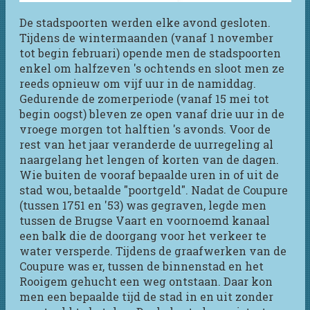
De stadspoorten werden elke avond gesloten.
Tijdens de wintermaanden (vanaf 1 november
tot begin februari) opende men de stadspoorten
enkel om halfzeven 's ochtends en sloot men ze
reeds opnieuw om vijf uur in de namiddag.
Gedurende de zomerperiode (vanaf 15 mei tot
begin oogst) bleven ze open vanaf drie uur in de
vroege morgen tot halftien 's avonds. Voor de
rest van het jaar veranderde de uurregeling al
naargelang het lengen of korten van de dagen.
Wie buiten de vooraf bepaalde uren in of uit de
stad wou, betaalde "poortgeld". Nadat de Coupure
(tussen 1751 en '53) was gegraven, legde men
tussen de Brugse Vaart en voornoemd kanaal
een balk die de doorgang voor het verkeer te
water versperde. Tijdens de graafwerken van de
Coupure was er, tussen de binnenstad en het
Rooigem gehucht een weg ontstaan. Daar kon
men een bepaalde tijd de stad in en uit zonder