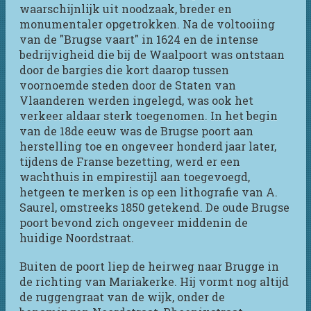
waarschijnlijk uit noodzaak, breder en
monumentaler opgetrokken. Na de voltooiing
van de "Brugse vaart" in 1624 en de intense
bedrijvigheid die bij de Waalpoort was ontstaan
door de bargies die kort daarop tussen
voornoemde steden door de Staten van
Vlaanderen werden ingelegd, was ook het
verkeer aldaar sterk toegenomen. In het begin
van de 18de eeuw was de Brugse poort aan
herstelling toe en ongeveer honderd jaar later,
tijdens de Franse bezetting, werd er een
wachthuis in empirestijl aan toegevoegd,
hetgeen te merken is op een lithografie van A.
Saurel, omstreeks 1850 getekend. De oude Brugse
poort bevond zich ongeveer middenin de
huidige Noordstraat.
Buiten de poort liep de heirweg naar Brugge in
de richting van Mariakerke. Hij vormt nog altijd
de ruggengraat van de wijk, onder de