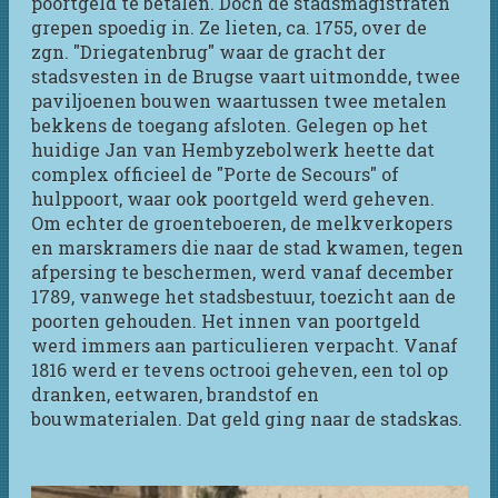
poortgeld te betalen. Doch de stadsmagistraten
grepen spoedig in. Ze lieten, ca. 1755, over de
zgn. "Driegatenbrug" waar de gracht der
stadsvesten in de Brugse vaart uitmondde, twee
paviljoenen bouwen waartussen twee metalen
bekkens de toegang afsloten. Gelegen op het
huidige Jan van Hembyzebolwerk heette dat
complex officieel de "Porte de Secours" of
hulppoort, waar ook poortgeld werd geheven.
Om echter de groenteboeren, de melkverkopers
en marskramers die naar de stad kwamen, tegen
afpersing te beschermen, werd vanaf december
1789, vanwege het stadsbestuur, toezicht aan de
poorten gehouden. Het innen van poortgeld
werd immers aan particulieren verpacht. Vanaf
1816 werd er tevens octrooi geheven, een tol op
dranken, eetwaren, brandstof en
bouwmaterialen. Dat geld ging naar de stadskas.