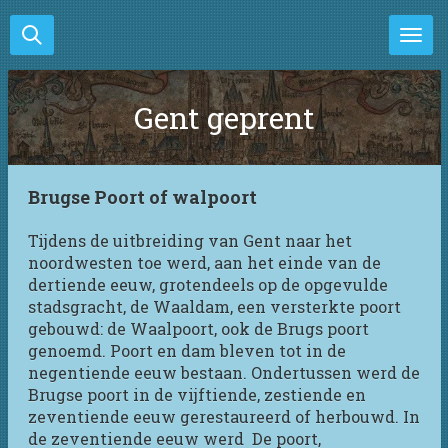
Ga
direct
naar
de
Gent geprent
hoofdinhoud
Brugse Poort of walpoort
Tijdens de uitbreiding van Gent naar het
noordwesten toe werd, aan het einde van de
dertiende eeuw, grotendeels op de opgevulde
stadsgracht, de Waaldam, een versterkte poort
gebouwd: de Waalpoort, ook de Brugs poort
genoemd. Poort en dam bleven tot in de
negentiende eeuw bestaan. Ondertussen werd de
Brugse poort in de vijftiende, zestiende en
zeventiende eeuw gerestaureerd of herbouwd. In
de zeventiende eeuw werd De poort,