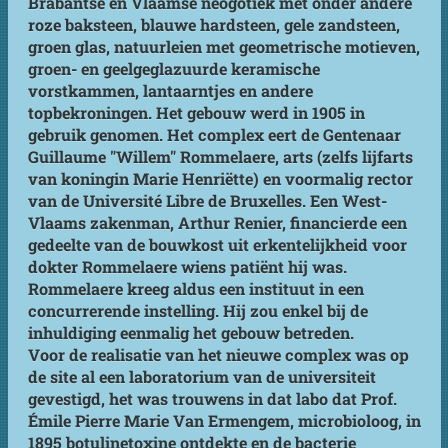
Brabantse en Vlaamse neogotiek met onder andere
roze baksteen, blauwe hardsteen, gele zandsteen,
groen glas, natuurleien met geometrische motieven,
groen- en geelgeglazuurde keramische
vorstkammen, lantaarntjes en andere
topbekroningen. Het gebouw werd in 1905 in
gebruik genomen. Het complex eert de Gentenaar
Guillaume "Willem" Rommelaere, arts (zelfs lijfarts
van koningin Marie Henriëtte) en voormalig rector
van de Université Libre de Bruxelles. Een West-
Vlaams zakenman, Arthur Renier, financierde een
gedeelte van de bouwkost uit erkentelijkheid voor
dokter Rommelaere wiens patiënt hij was.
Rommelaere kreeg aldus een instituut in een
concurrerende instelling. Hij zou enkel bij de
inhuldiging eenmalig het gebouw betreden.
Voor de realisatie van het nieuwe complex was op
de site al een laboratorium van de universiteit
gevestigd, het was trouwens in dat labo dat Prof.
Émile Pierre Marie Van Ermengem, microbioloog, in
1895 botulinetoxine ontdekte en de bacterie