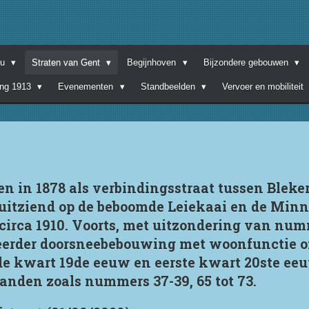
nu
Straten van Gent
Begijnhoven
Bijzondere gebouwen
ing 1913
Evenementen
Standbeelden
Vervoer en mobiliteit
en in 1878 als verbindingsstraat tussen Bleke
, uitziend op de beboomde Leiekaai en de Min
 circa 1910. Voorts, met uitzondering van num
eerder doorsneebebouwing met woonfunctie of
de kwart 19de eeuw en eerste kwart 20ste ee
anden zoals nummers 37-39, 65 tot 73.