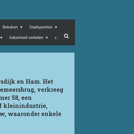
Beluiken
Stadspoorten
Industrieel verleden
c
rsdijk en Ham. Het
nemeersbrug, verkreeg
mer 58, een
 kleinindustrie,
uw, waaronder enkele