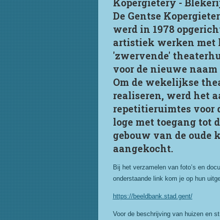
Kopergietery - Blekeri
De Gentse Kopergieter
werd in 1978 opgericht
artistiek werken met 
'zwervende' theaterhu
voor de nieuwe naam -
Om de wekelijkse the
realiseren, werd het 
repetitieruimtes voor 
loge met toegang tot d
gebouw van de oude ko
aangekocht.
Bij het verzamelen van foto’s en docu
onderstaande link kom je op hun uitge
https://beeldbank.stad.gent/
Voor de beschrijving van huizen en str