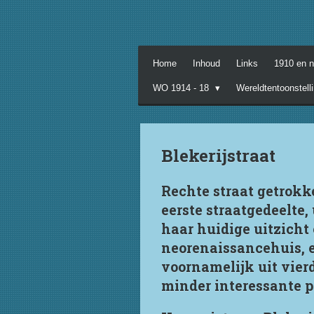
Ga
direct
naar
de
Home
Inhoud
Links
1910 en 
hoofdinhoud
WO 1914 - 18
Wereldtentoonstell
Blekerijstraat
Rechte straat getrokk
eerste straatgedeelte
haar huidige uitzicht
neorenaissancehuis, 
voornamelijk uit vier
minder interessante p