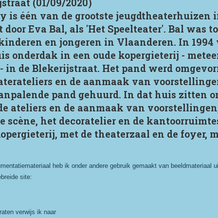
jstraat (01/09/2020)
y is één van de grootste jeugdtheaterhuizen 
 door Eva Bal, als 'Het Speelteater'. Bal was t
kinderen en jongeren in Vlaanderen. In 1994 
is onderdak in een oude kopergieterij - metee
 in de Blekerijstraat. Het pand werd omgevor
aterateliers en de aanmaak van voorstelling
aanpalende pand gehuurd. In dat huis zitten o
de ateliers en de aanmaak van voorstellingen,
e scène, het decoratelier en de kantoorruimte
pergieterij, met de theaterzaal en de foyer, 
mentatiemateriaal heb ik onder andere gebruik gemaakt van beeldmateriaal uit
breide site:
aten verwijs ik naar