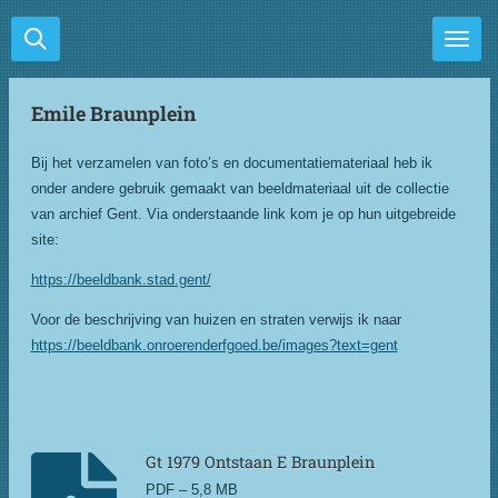
Ga
direct
naar
de
Emile Braunplein
hoofdinhoud
Bij het verzamelen van foto’s en documentatiemateriaal heb ik
onder andere gebruik gemaakt van beeldmateriaal uit de collectie
van archief Gent. Via onderstaande link kom je op hun uitgebreide
site:
https://beeldbank.stad.gent/
Voor de beschrijving van huizen en straten verwijs ik naar
https://beeldbank.onroerenderfgoed.be/images?text=gent
Gt 1979 Ontstaan E Braunplein
PDF – 5,8 MB