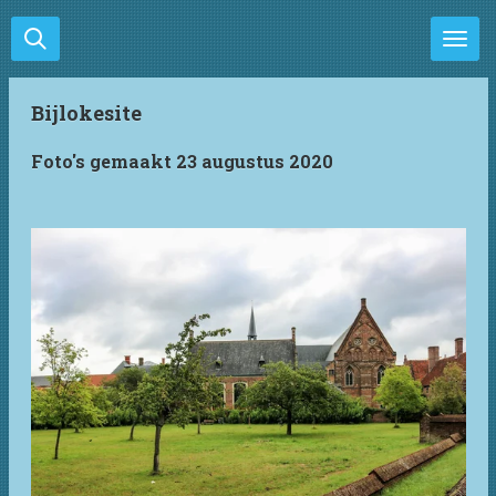
Ga
direct
naar
de
Bijlokesite
hoofdinhoud
Foto's gemaakt 23 augustus 2020