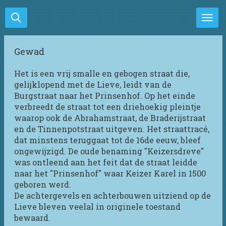
Ga
direct
naar
de
Gewad
hoofdinhoud
Het is een vrij smalle en gebogen straat die,
gelijklopend met de Lieve, leidt van de
Burgstraat naar het Prinsenhof. Op het einde
verbreedt de straat tot een driehoekig pleintje
waarop ook de Abrahamstraat, de Braderijstraat
en de Tinnenpotstraat uitgeven. Het straattracé,
dat minstens teruggaat tot de 16de eeuw, bleef
ongewijzigd. De oude benaming "Keizersdreve"
was ontleend aan het feit dat de straat leidde
naar het "Prinsenhof" waar Keizer Karel in 1500
geboren werd.
De achtergevels en achterbouwen uitziend op de
Lieve bleven veelal in originele toestand
bewaard.