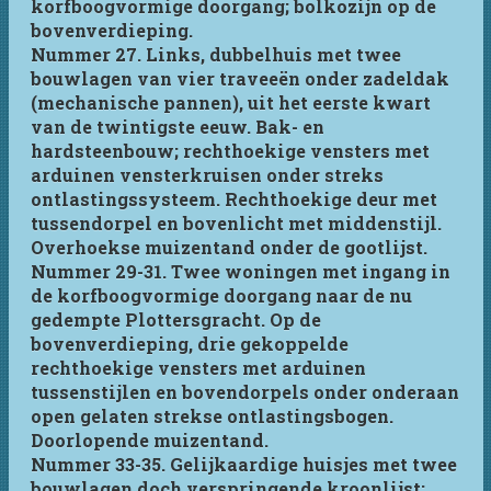
korfboogvormige doorgang; bolkozijn op de
bovenverdieping.
Nummer 27. Links, dubbelhuis met twee
bouwlagen van vier traveeën onder zadeldak
(mechanische pannen), uit het eerste kwart
van de twintigste eeuw. Bak- en
hardsteenbouw; rechthoekige vensters met
arduinen vensterkruisen onder streks
ontlastingssysteem. Rechthoekige deur met
tussendorpel en bovenlicht met middenstijl.
Overhoekse muizentand onder de gootlijst.
Nummer 29-31. Twee woningen met ingang in
de korfboogvormige doorgang naar de nu
gedempte Plottersgracht. Op de
bovenverdieping, drie gekoppelde
rechthoekige vensters met arduinen
tussenstijlen en bovendorpels onder onderaan
open gelaten strekse ontlastingsbogen.
Doorlopende muizentand.
Nummer 33-35. Gelijkaardige huisjes met twee
bouwlagen doch verspringende kroonlijst;