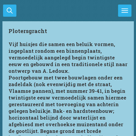
Ga
direct
naar
de
Plotersgracht
hoofdinhoud
Vijf huisjes die samen een beluik vormen,
ingeplant rondom een binnenplaats,
vermoedelijk aangelegd begin twintigste
eeuw en gebouwd in een traditionele stijl naar
ontwerp van A. Ledoux.
Poortgebouw met twee bouwlagen onder een
zadeldak (nok evenwijdig met de straat,
Vlaamse pannen), met nummer 39-41, in begin
twintigste eeuw vermoedelijk samen hiermee
gerestaureerd met toevoeging van achterin
gelegen beluikje. Bak- en hardsteenbouw;
horizontaal belijnd door waterlijst en
afgebiesd met overhoekse muizentand onder
de gootlijst. Begane grond met brede