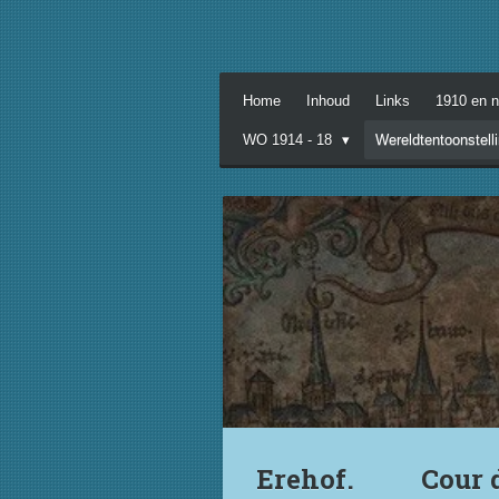
Ga
direct
naar
de
Home
Inhoud
Links
1910 en 
hoofdinhoud
WO 1914 - 18
Wereldtentoonstell
Erehof. Cour d