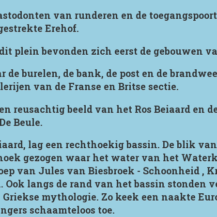
astodonten van runderen en de toegangspoor
gestrekte Erehof.
it plein bevonden zich eerst de gebouwen van
ar de burelen, de bank, de post en de brandwe
erijen van de Franse en Britse sectie.
en reusachtig beeld van het Ros Beiaard en 
De Beule.
iaard, lag een rechthoekig bassin. De blik va
hoek gezogen waar het water van het Waterka
roep van Jules van Biesbroek - Schoonheid , K
in. Ook langs de rand van het bassin stonden 
e Griekse mythologie. Zo keek een naakte Eu
angers schaamteloos toe.