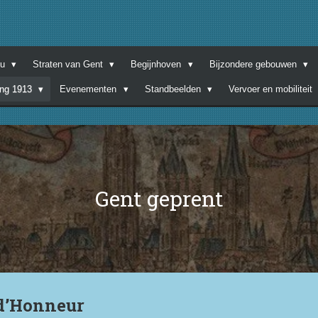
nu
Straten van Gent
Begijnhoven
Bijzondere gebouwen
ing 1913
Evenementen
Standbeelden
Vervoer en mobiliteit
Gent geprent
’Honneur