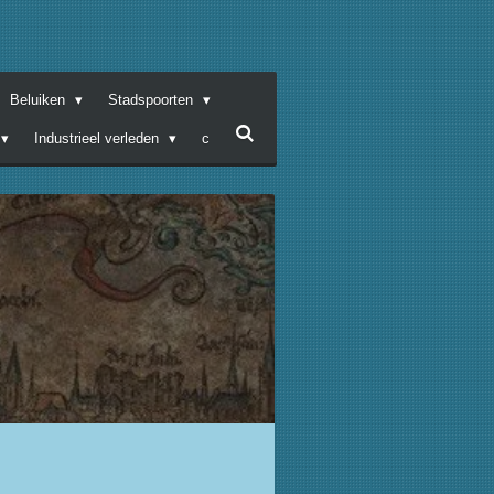
Beluiken
Stadspoorten
Industrieel verleden
c