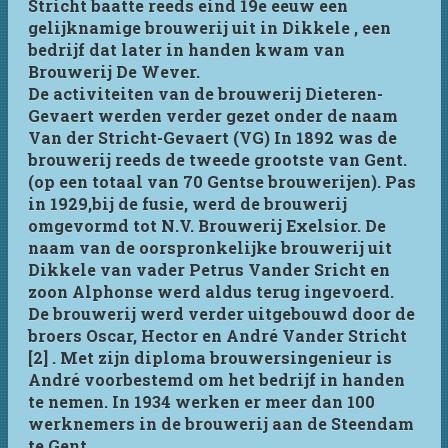
Stricht baatte reeds eind 19e eeuw een
gelijknamige brouwerij uit in Dikkele , een
bedrijf dat later in handen kwam van
Brouwerij De Wever.
De activiteiten van de brouwerij Dieteren-
Gevaert werden verder gezet onder de naam
Van der Stricht-Gevaert (VG) In 1892 was de
brouwerij reeds de tweede grootste van Gent.
(op een totaal van 70 Gentse brouwerijen). Pas
in 1929,bij de fusie, werd de brouwerij
omgevormd tot N.V. Brouwerij Exelsior. De
naam van de oorspronkelijke brouwerij uit
Dikkele van vader Petrus Vander Sricht en
zoon Alphonse werd aldus terug ingevoerd.
De brouwerij werd verder uitgebouwd door de
broers Oscar, Hector en André Vander Stricht
[2] . Met zijn diploma brouwersingenieur is
André voorbestemd om het bedrijf in handen
te nemen. In 1934 werken er meer dan 100
werknemers in de brouwerij aan de Steendam
te Gent.