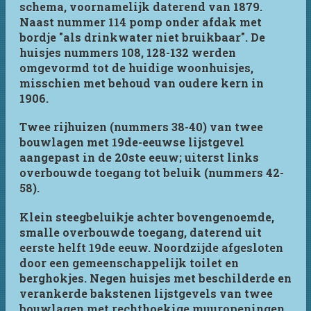
schema, voornamelijk daterend van 1879.
Naast nummer 114 pomp onder afdak met
bordje "als drinkwater niet bruikbaar". De
huisjes nummers 108, 128-132 werden
omgevormd tot de huidige woonhuisjes,
misschien met behoud van oudere kern in
1906.
Twee rijhuizen (nummers 38-40) van twee
bouwlagen met 19de-eeuwse lijstgevel
aangepast in de 20ste eeuw; uiterst links
overbouwde toegang tot beluik (nummers 42-
58).
Klein steegbeluikje achter bovengenoemde,
smalle overbouwde toegang, daterend uit
eerste helft 19de eeuw. Noordzijde afgesloten
door een gemeenschappelijk toilet en
berghokjes. Negen huisjes met beschilderde en
verankerde bakstenen lijstgevels van twee
bouwlagen met rechthoekige muuropeningen,