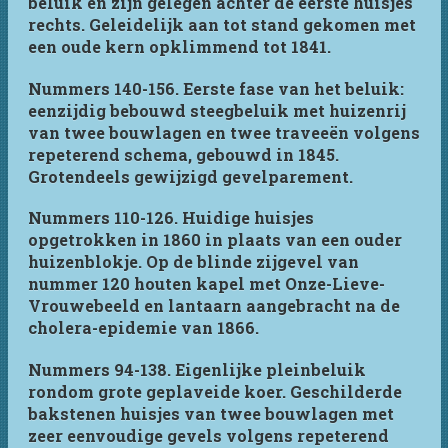
beluik en zijn gelegen achter de eerste huisjes
rechts. Geleidelijk aan tot stand gekomen met
een oude kern opklimmend tot 1841.
Nummers 140-156. Eerste fase van het beluik:
eenzijdig bebouwd steegbeluik met huizenrij
van twee bouwlagen en twee traveeën volgens
repeterend schema, gebouwd in 1845.
Grotendeels gewijzigd gevelparement.
Nummers 110-126. Huidige huisjes
opgetrokken in 1860 in plaats van een ouder
huizenblokje. Op de blinde zijgevel van
nummer 120 houten kapel met Onze-Lieve-
Vrouwebeeld en lantaarn aangebracht na de
cholera-epidemie van 1866.
Nummers 94-138. Eigenlijke pleinbeluik
rondom grote geplaveide koer. Geschilderde
bakstenen huisjes van twee bouwlagen met
zeer eenvoudige gevels volgens repeterend