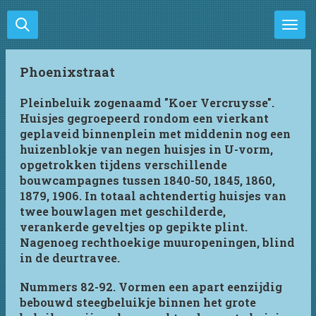
Ga
direct
naar
de
Phoenixstraat
hoofdinhoud
Pleinbeluik zogenaamd "Koer Vercruysse".
Huisjes gegroepeerd rondom een vierkant
geplaveid binnenplein met middenin nog een
huizenblokje van negen huisjes in U-vorm,
opgetrokken tijdens verschillende
bouwcampagnes tussen 1840-50, 1845, 1860,
1879, 1906. In totaal achtendertig huisjes van
twee bouwlagen met geschilderde,
verankerde geveltjes op gepikte plint.
Nagenoeg rechthoekige muuropeningen, blind
in de deurtravee.
Nummers 82-92. Vormen een apart eenzijdig
bebouwd steegbeluikje binnen het grote