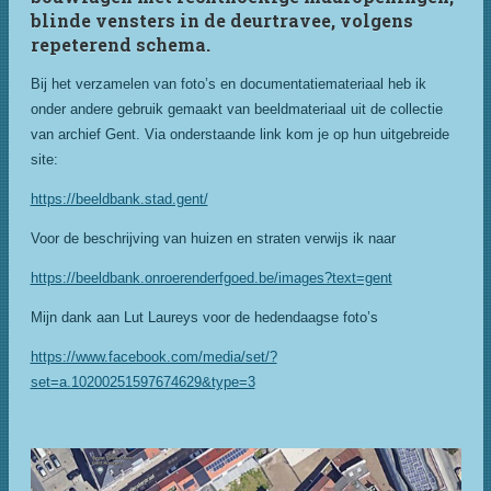
blinde vensters in de deurtravee, volgens
repeterend schema.
Bij het verzamelen van foto’s en documentatiemateriaal heb ik
onder andere gebruik gemaakt van beeldmateriaal uit de collectie
van archief Gent. Via onderstaande link kom je op hun uitgebreide
site:
https://beeldbank.stad.gent/
Voor de beschrijving van huizen en straten verwijs ik naar
https://beeldbank.onroerenderfgoed.be/images?text=gent
Mijn dank aan Lut Laureys voor de hedendaagse foto’s
https://www.facebook.com/media/set/?
set=a.10200251597674629&type=3