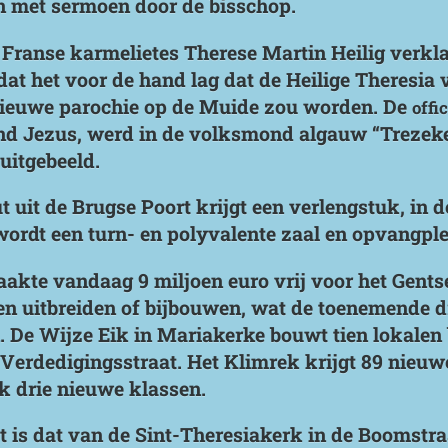
gn met sermoen door de bisschop.
Franse karmelietes Therese Martin Heilig verklaa
dat het voor de hand lag dat de Heilige Theresia 
nieuwe parochie op de Muide zou worden. De
offic
ind Jezus, werd in de volksmond algauw “Trezeke
uitgebeeld.
uit de Brugse Poort krijgt een verlengstuk, in d
wordt een turn- en polyvalente zaal en opvangple
akte vandaag 9 miljoen euro vrij voor het Gent
n uitbreiden of bijbouwen, wat de toenemende d
De Wijze Eik in Mariakerke bouwt tien lokalen b
 Verdedigingsstraat. Het Klimrek krijgt 89 nieu
k drie nieuwe klassen.
t is dat van de Sint-Theresiakerk in de Boomstraa