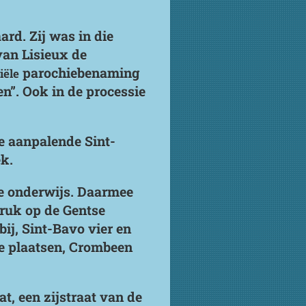
rd. Zij was in die
van Lisieux de
parochiebenaming
iële
n”. Ook in de processie
e aanpalende Sint-
k.
se onderwijs. Daarmee
ruk op de Gentse
ij, Sint-Bavo vier en
we plaatsen, Crombeen
t, een zijstraat van de