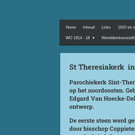
Ga
direct
naar
de
Home
Inhoud
Links
1910 en 
hoofdinhoud
WO 1914 - 18
Wereldtentoonstell
St Theresiakerk i
Parochiekerk Sint-Ther
op het noordoosten. Ge
Edgard Van Hoecke-Delm
ontwerp.
De eerste steen werd ge
door bisschop Coppiete