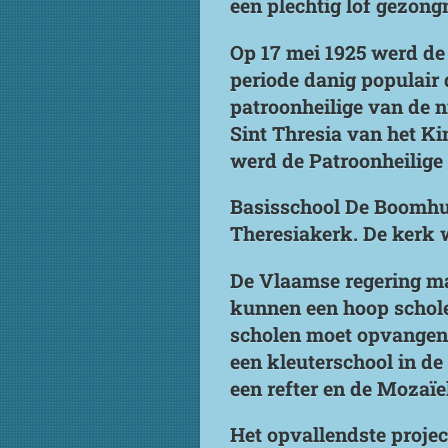
een plechtig lof gezon
Op 17 mei 1925 werd de 
periode danig populair 
patroonheilige van de 
Sint Thresia van het K
werd de Patroonheilige 
Basisschool De Boomhut 
Theresiakerk. De kerk 
De Vlaamse regering ma
kunnen een hoop schole
scholen moet opvangen. 
een kleuterschool in de
een refter en de Mozaïe
Het opvallendste projec