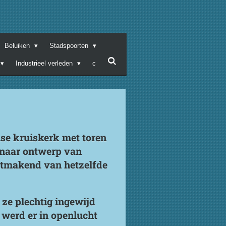
Beluiken
Stadspoorten
Industrieel verleden
c
se kruiskerk met toren
 naar ontwerp van
itmakend van hetzelfde
 ze plechtig ingewijd
werd er in openlucht