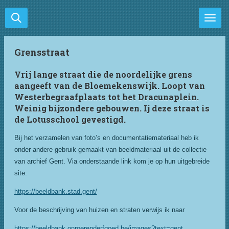
Ga
direct
naar
de
Grensstraat
hoofdinhoud
Vrij lange straat die de noordelijke grens
aangeeft van de Bloemekenswijk. Loopt van
Westerbegraafplaats tot het Dracunaplein.
Weinig bijzondere gebouwen. Ij deze straat is
de Lotusschool gevestigd.
Bij het verzamelen van foto’s en documentatiemateriaal heb ik
onder andere gebruik gemaakt van beeldmateriaal uit de collectie
van archief Gent. Via onderstaande link kom je op hun uitgebreide
site:
https://beeldbank.stad.gent/
Voor de beschrijving van huizen en straten verwijs ik naar
https://beeldbank.onroerenderfgoed.be/images?text=gent