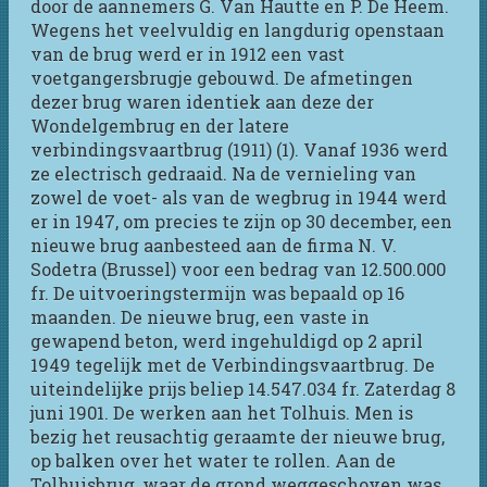
door de aannemers G. Van Hautte en P. De Heem.
Wegens het veelvuldig en langdurig openstaan
van de brug werd er in 1912 een vast
voetgangersbrugje gebouwd. De afmetingen
dezer brug waren identiek aan deze der
Wondelgembrug en der latere
verbindingsvaartbrug (1911) (1). Vanaf 1936 werd
ze electrisch gedraaid. Na de vernieling van
zowel de voet- als van de wegbrug in 1944 werd
er in 1947, om precies te zijn op 30 december, een
nieuwe brug aanbesteed aan de firma N. V.
Sodetra (Brussel) voor een bedrag van 12.500.000
fr. De uitvoeringstermijn was bepaald op 16
maanden. De nieuwe brug, een vaste in
gewapend beton, werd ingehuldigd op 2 april
1949 tegelijk met de Verbindingsvaartbrug. De
uiteindelijke prijs beliep 14.547.034 fr. Zaterdag 8
juni 1901. De werken aan het Tolhuis. Men is
bezig het reusachtig geraamte der nieuwe brug,
op balken over het water te rollen. Aan de
Tolhuisbrug, waar de grond weggeschoven was,