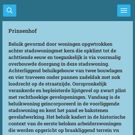
Ga
direct
naar
de
Prinsenhof
hoofdinhoud
Beluik gevormd door woningen opgwtrokken
achter stadswoningmet kern die opklimt tot de
achttiende eeuw en toegankelijk is via voormalig
overbouwde doorgang in deze stadswoning.
Achterliggend beluikgebouw van twee bouwlagen
en vier traveeen onder pannen zadeldak met nok
loodrecht op de straatzijde. Oorspronkelijk
verankerde en bepleisterde lijstgevel op zwart plint
met rechthoekige gevelopeningen. Vandaag is de
beluikwoning geincorporeerd in de voorliggende
stadswoning en kent het pand ee bakstenen
gevelafwerking. Het beluik kadert in de historische
context van de eerste beloken arbeiderswoningen
die werden opgericht op braakliggend terrein vn