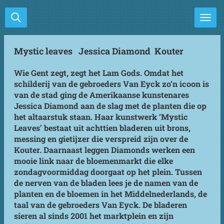
Ga
direct
naar
de
Mystic leaves Jessica Diamond Kouter
hoofdinhoud
Wie Gent zegt, zegt het Lam Gods. Omdat het
schilderij van de gebroeders Van Eyck zo’n icoon is
van de stad ging de Amerikaanse kunstenares
Jessica Diamond aan de slag met de planten die op
het altaarstuk staan. Haar kunstwerk ‘Mystic
Leaves’ bestaat uit achttien bladeren uit brons,
messing en gietijzer die verspreid zijn over de
Kouter. Daarnaast leggen Diamonds werken een
mooie link naar de bloemenmarkt die elke
zondagvoormiddag doorgaat op het plein. Tussen
de nerven van de bladen lees je de namen van de
planten en de bloemen in het Middelnederlands, de
taal van de gebroeders Van Eyck. De bladeren
sieren al sinds 2001 het marktplein en zijn