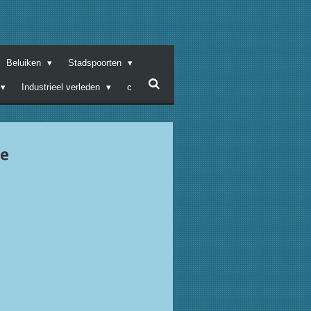
Beluiken
Stadspoorten
Industrieel verleden
c
e