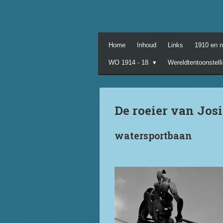
Ga
direct
naar
de
Home
Inhoud
Links
1910 en 
hoofdinhoud
WO 1914 - 18
Wereldtentoonstell
De roeier van Jos
watersportbaan