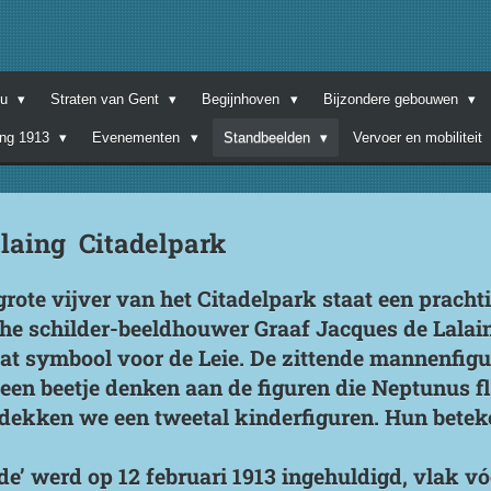
nu
Straten van Gent
Begijnhoven
Bijzondere gebouwen
ing 1913
Evenementen
Standbeelden
Vervoer en mobiliteit
laing Citadelpark
grote vijver van het Citadelpark staat een prachti
che schilder-beeldhouwer Graaf Jacques de Lalai
taat symbool voor de Leie. De zittende mannenfigu
 een beetje denken aan de figuren die Neptunus 
dekken we een tweetal kinderfiguren. Hun beteken
lde’ werd op 12 februari 1913 ingehuldigd, vlak v