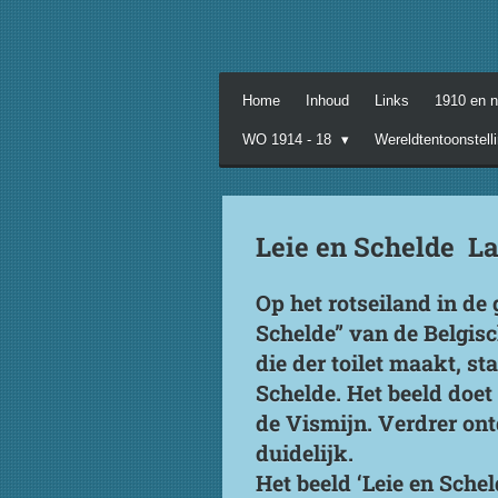
Ga
direct
naar
de
Home
Inhoud
Links
1910 en 
hoofdinhoud
WO 1914 - 18
Wereldtentoonstell
Leie en Schelde La
Op het rotseiland in de 
Schelde” van de Belgis
die der toilet maakt, s
Schelde. Het beeld doet
de Vismijn. Verdrer ont
duidelijk.
Het beeld ‘Leie en Sche