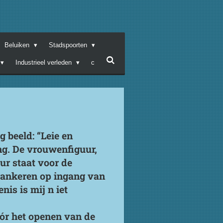
Beluiken
Stadspoorten
Industrieel verleden
c
g beeld: “Leie en
ng. De vrouwenfiguur,
ur staat voor de
flankeren op ingang van
is is mij n iet
óór het openen van de