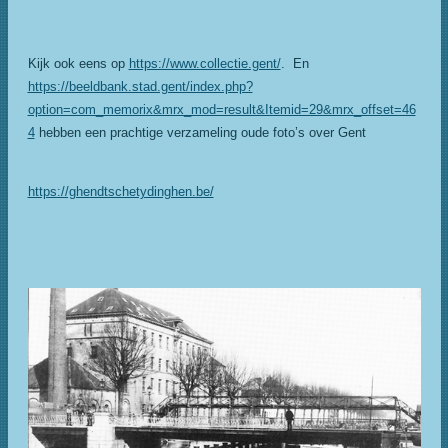
Kijk ook eens op
https://www.collectie.gent/
. En
https://beeldbank.stad.gent/index.php?
option=com_memorix&mrx_mod=result&Itemid=29&mrx_offset=46
4
hebben een prachtige verzameling oude foto’s over Gent
https://ghendtschetydinghen.be/