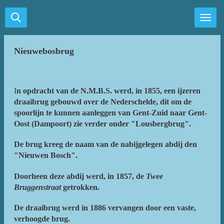
Ga
direct
naar
de
Nieuwebosbrug
hoofdinhoud
I
n opdracht van de N.M.B.S. werd, in 1855, een ijzeren
draaibrug gebouwd over de Nederschelde, dit om de
spoorlijn te kunnen aanleggen van Gent-Zuid naar Gent-
Oost (Dampoort) zie verder onder "Lousbergbrug".
De brug kreeg de naam van de nabijgelegen abdij den
"Nieuwen Bosch".
Doorheen deze abdij werd, in 1857, de
Twee
Bruggenstraat
getrokken.
De draaibrug werd in 1886 vervangen door een vaste,
verhoogde brug.