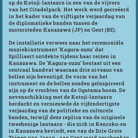
op de Kotoji-lantaarn in een van de vijvers
van het Citadelpark. Het werk werd gecreëerd
in het kader van de vijftigste verjaardag van
de diplomatieke banden tussen de
zustersteden Kanazawa (JP) en Gent (BE).
De installatie verwees naar het ceremoniële
muziekinstrument 'Kagura-suzu' dat
Spilliaert ontdekte tijdens haar reizen in
Kanazawa. De 'Kagura-suzu' bestaat uit een
centraal handvat waaraan drie niveaus van
bellen zijn bevestigd. De vorm van het
instrument en de bellen zouden geïnspireerd
zijn op de vruchten van de Ogatama boom. De
nevenschikking met de Kotoji-lantaarn
herdacht en vernieuwde de vijfendertigste
verjaardag van de politieke en culturele
banden, terwijl deze replica van de originele
tweebenige lantaarn - die zich in Kenroku-en
in Kanazawa bevindt, een van de Drie Grote
Tuinen van Japan - aan Gent werd geschonken